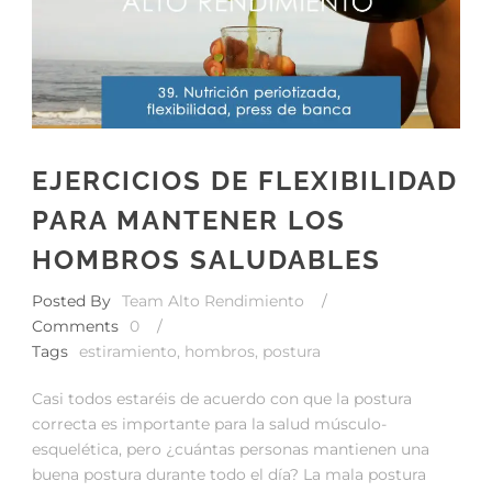
EJERCICIOS DE FLEXIBILIDAD
PARA MANTENER LOS
HOMBROS SALUDABLES
Posted By
Team Alto Rendimiento
/
Comments
0
/
Tags
estiramiento
,
hombros
,
postura
Casi todos estaréis de acuerdo con que la postura
correcta es importante para la salud músculo-
esquelética, pero ¿cuántas personas mantienen una
buena postura durante todo el día? La mala postura