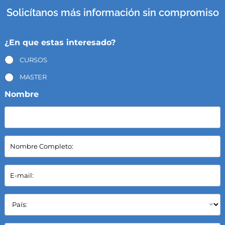
Solicítanos más información sin compromiso
¿En que estas interesado?
CURSOS
MASTER
Nombre
N
o
m
b
E
r
-
e
m
C
a
P
o
i
a
m
l
í