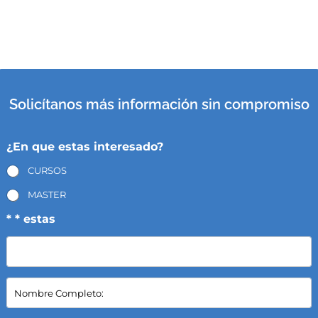
Solicítanos más información sin compromiso
¿En que estas interesado?
CURSOS
MASTER
* * estas
N
o
m