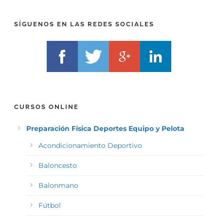
I
F
X
)
)
*
SÍGUENOS EN LAS REDES SOCIALES
*
CURSOS ONLINE
Preparación Física Deportes Equipo y Pelota
Acondicionamiento Deportivo
Baloncesto
Balonmano
Fútbol