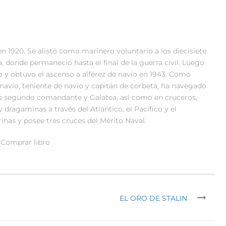
en 1920. Se alistó como marinero voluntario a los diecisiete
 donde permaneció hasta el final de la guerra civil. Luego
o y obtuvo el ascenso a alférez de navío en 1943. Como
navío, teniente de navío y capitán de corbeta, ha navegado
 es segundo comandante y Galatea, así como en cruceros,
 dragaminas a través del Atlántico, el Pacífico y el
inas y posee tres cruces del Mérito Naval.
Comprar libro
EL ORO DE STALIN