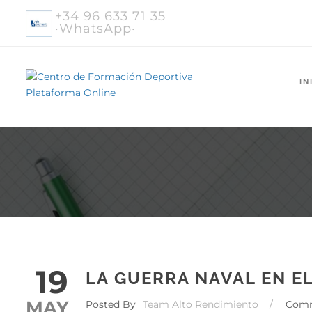
+34 96 633 71 35
·WhatsApp·
IN
19
LA GUERRA NAVAL EN E
MAY
Posted By
Team Alto Rendimiento
/
Com