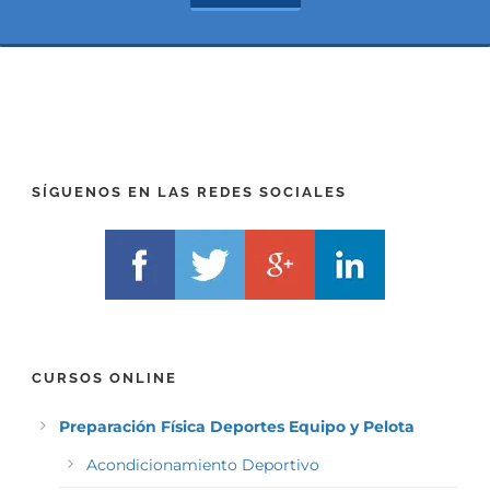
*
t
(
*
P
(
R
T
E
E
F
L
I
F
X
)
)
*
SÍGUENOS EN LAS REDES SOCIALES
*
CURSOS ONLINE
Preparación Física Deportes Equipo y Pelota
Acondicionamiento Deportivo