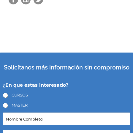
Solicítanos más información sin compromiso
¿En que estas interesado?
CURSOS
MASTER
N
o
m
b
E