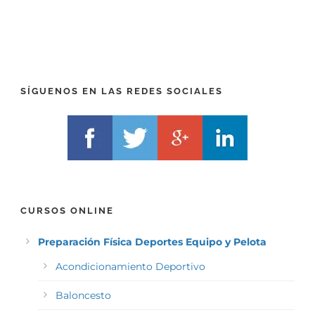
(
X
T
)
E
*
L
F
)
*
SÍGUENOS EN LAS REDES SOCIALES
CURSOS ONLINE
Preparación Física Deportes Equipo y Pelota
Acondicionamiento Deportivo
Baloncesto