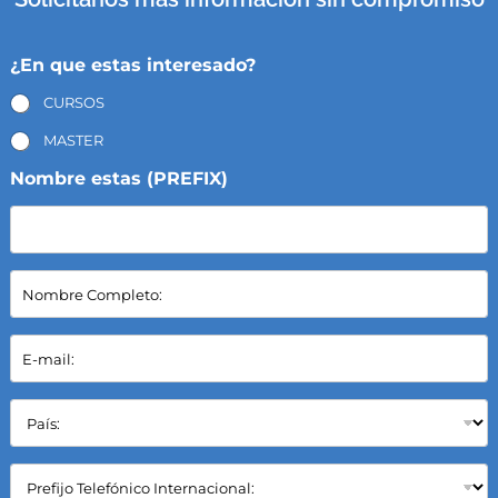
¿En que estas interesado?
CURSOS
MASTER
Nombre estas (PREFIX)
N
o
m
b
E
r
-
e
m
C
a
P
o
i
a
m
l
í
p
*
s
C
l
:
a