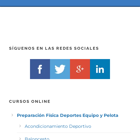
(
*
P
(
R
T
E
E
F
L
I
F
X
)
)
*
SÍGUENOS EN LAS REDES SOCIALES
*
CURSOS ONLINE
Preparación Física Deportes Equipo y Pelota
Acondicionamiento Deportivo
Baloncesto