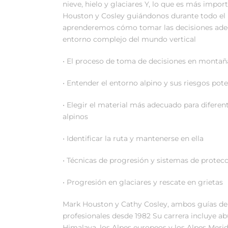
nieve, hielo y glaciares Y, lo que es más impor
Houston y Cosley guiándonos durante todo el 
aprenderemos cómo tomar las decisiones ade
entorno complejo del mundo vertical
• El proceso de toma de decisiones en montañ
• Entender el entorno alpino y sus riesgos pote
• Elegir el material más adecuado para diferen
alpinos
• Identificar la ruta y mantenerse en ella
• Técnicas de progresión y sistemas de protecci
• Progresión en glaciares y rescate en grietas
Mark Houston y Cathy Cosley, ambos guías de
profesionales desde 1982 Su carrera incluye a
Himalaya, los Alpes europeos y los Alpes Mer