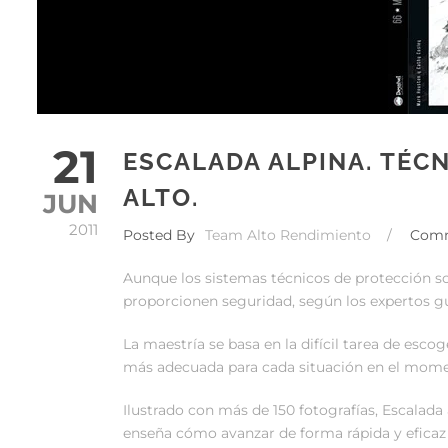
21
ESCALADA ALPINA. TÉC
ALTO.
JUN
2011
Posted By
Team Alto Rendimiento
/
Com
Aunque los sistemas técnicos de protección son
proporcionen seguridad, según los expertos g
La maestría se basa en la difícil tarea de escog
más adecuada para cada situación en el mome
Ilustrado con más de 150 fotografías, Escalada
enseña cómo avanzar de forma rápida y eficaz 