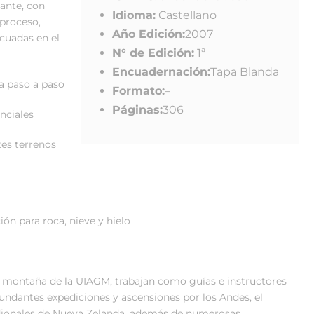
tante, con
Idioma:
Castellano
proceso,
Año Edición:
2007
cuadas en el
N° de Edición:
1ª
Encuadernación:
Tapa Blanda
a paso a paso
Formato:
–
Páginas:
306
nciales
tes terrenos
ón para roca, nieve y hielo
 montaña de la UIAGM, trabajan como guías e instructores
bundantes expediciones y ascensiones por los Andes, el
idionales de Nueva Zelanda, además de numerosas