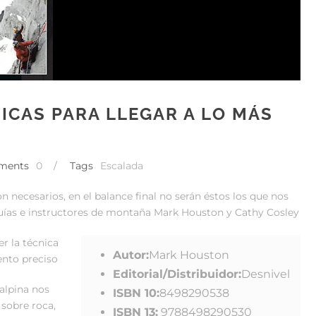
NICAS PARA LLEGAR A LO MÁS
ments
0
/
Tags
Escalada
 necesarios, en el balance final no serán éstos los que nos
uías e instructores de montaña Mark Houston y Cathy Cosley
er la técnica
Autor:
Mark Houston
nto preciso
Editorial/Distribuidor:
Desnivel
 alpina nos
ISBN 10:
8498290538
sobre roca,
ISBN 13:
9788498290530