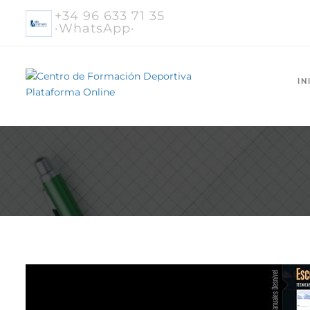
+34 96 633 71 35
·WhatsApp·
IN