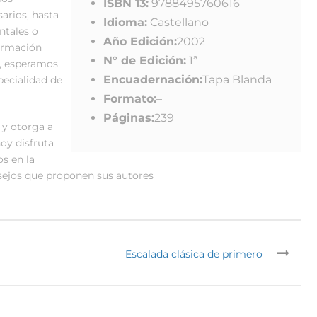
ISBN 13:
9788495760616
arios, hasta
Idioma:
Castellano
ntales o
Año Edición:
2002
ormación
N° de Edición:
1ª
s, esperamos
Encuadernación:
Tapa Blanda
pecialidad de
Formato:
–
Páginas:
239
 y otorga a
hoy disfruta
s en la
nsejos que proponen sus autores
Escalada clásica de primero