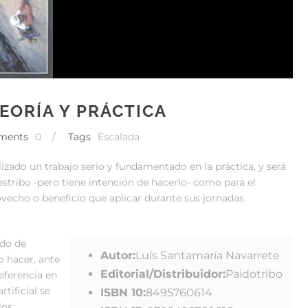
TEORÍA Y PRÁCTICA
ments
0
/
Tags
Escalada
lizado un trabajo serio y fundamentado en la práctica, y será
estribo -pero tiene intención de hacerlo- como para el
vecho o beneficio que aplicar durante sus jornadas
odo de
Autor:
Luís Santamaría Navarrete
o hacer, ante
Editorial/Distribuidor:
Paidotribo
referencia en
rtificial se
ISBN 10:
8495760614
los