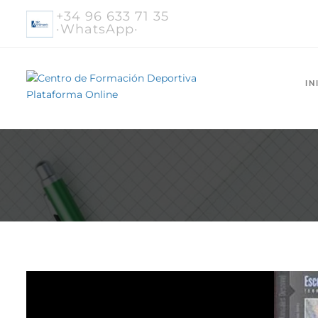
+34 96 633 71 35
·WhatsApp·
IN