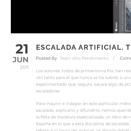
21
ESCALADA ARTIFICIAL. 
JUN
Posted By
Team Alto Rendimiento
/
Com
2011
Los autores, todos de primerísima fila, han rea
útil tanto para el que nunca se ha subido a un 
experimentado que, seguro, sacará algo de pro
escaladoras
Para inquirir e indagar en este particular mét
escalada, explicarlo y difundirlo, hemos querid
la falta de literatura especializada, un libro de 
España en lo que a esta disciplina de escalada a
refiere A lo largo del manual, se aborda desde 