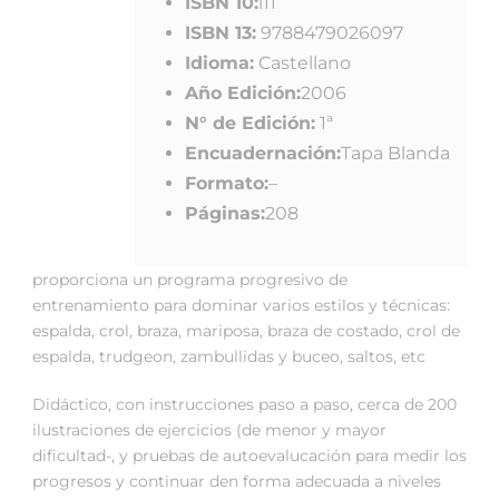
ISBN 10:
i11
ISBN 13:
9788479026097
Idioma:
Castellano
Año Edición:
2006
N° de Edición:
1ª
Encuadernación:
Tapa Blanda
Formato:
–
Páginas:
208
proporciona un programa progresivo de
entrenamiento para dominar varios estilos y técnicas:
espalda, crol, braza, mariposa, braza de costado, crol de
espalda, trudgeon, zambullidas y buceo, saltos, etc
Didáctico, con instrucciones paso a paso, cerca de 200
ilustraciones de ejercicios (de menor y mayor
dificultad-, y pruebas de autoevalucación para medir los
progresos y continuar den forma adecuada a niveles