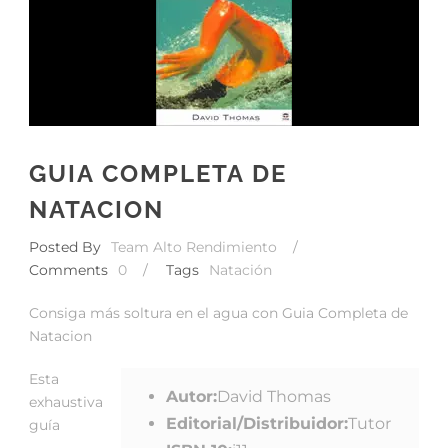
GUIA COMPLETA DE
NATACION
Posted By
Team Alto Rendimiento
/
Comments
0
/
Tags
Natación
Consiga más soltura en el agua con Guia Completa de
Natacion
Esta
Autor:
David Thomas
exhaustiva
Editorial/Distribuidor:
Tutor
guía