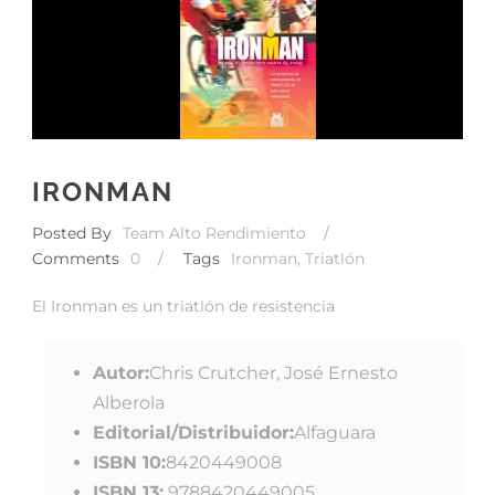
IRONMAN
Posted By
Team Alto Rendimiento
/
Comments
0
/
Tags
Ironman
,
Triatlón
El Ironman es un triatlón de resistencia
Autor:
Chris Crutcher, José Ernesto
Alberola
Editorial/Distribuidor:
Alfaguara
ISBN 10:
8420449008
ISBN 13:
9788420449005