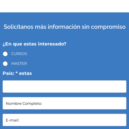
Solicítanos más información sin compromiso
¿En que estas interesado?
CURSOS
MASTER
País: * estas
N
o
m
b
E
r
-
e
m