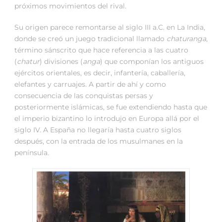
próximos movimientos del rival.
Su origen parece remontarse al siglo III a.C. en La India,
donde se creó un juego tradicional llamado
chaturanga
,
término sánscrito que hace referencia a las cuatro
(
chatur
) divisiones (
anga
) que componían los antiguos
ejércitos orientales, es decir, infantería, caballería,
elefantes y carruajes. A partir de ahí y como
consecuencia de las conquistas persas y
posteriormente islámicas, se fue extendiendo hasta que
el imperio bizantino lo introdujo en Europa allá por el
siglo IV. A España no llegaría hasta cuatro siglos
después, con la entrada de los musulmanes en la
península.