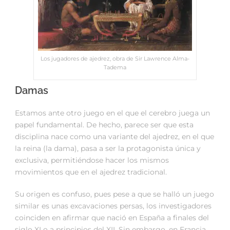
Los jugadores de ajedrez, obra de Sir Lawrence Alma-
Tadema
Damas
Estamos ante otro juego en el que el cerebro juega un
papel fundamental. De hecho, parece ser que esta
disciplina nace como una variante del ajedrez, en el que
la reina (la dama), pasa a ser la protagonista única y
exclusiva, permitiéndose hacer los mismos
movimientos que en el ajedrez tradicional.
Su origen es confuso, pues pese a que se halló un juego
similar es unas excavaciones persas, los investigadores
coinciden en afirmar que nació en España a finales del
siglo XI o a principios del XII. Sin embargo, en Francia