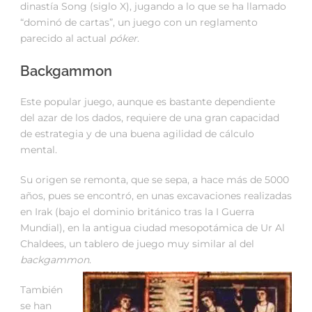
dinastía Song (siglo X), jugando a lo que se ha llamado
“dominó de cartas”, un juego con un reglamento
parecido al actual
póker
.
Backgammon
Este popular juego, aunque es bastante dependiente
del azar de los dados, requiere de una gran capacidad
de estrategia y de una buena agilidad de cálculo
mental.
Su origen se remonta, que se sepa, a hace más de 5000
años, pues se encontró, en unas excavaciones realizadas
en Irak (bajo el dominio británico tras la I Guerra
Mundial), en la antigua ciudad mesopotámica de Ur Al
Chaldees, un tablero de juego muy similar al del
backgammon
.
También
se han