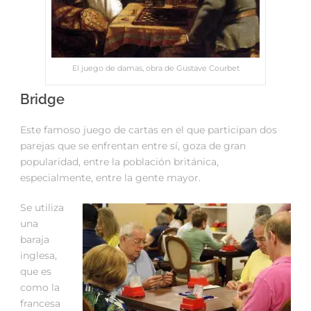
El juego de damas, obra de Gustave Courbet
Bridge
Este famoso juego de cartas en el que participan dos
parejas que se enfrentan entre sí, goza de gran
popularidad, entre la población británica,
especialmente, entre la gente mayor.
Se utiliza
una
baraja
inglesa,
que es
como la
francesa