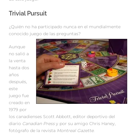
Trivial Pursuit
¿Quién no ha participado nunca en el mundialmente
conocido juego de las preguntas?
Aunque
no salió a
la venta
hasta dos
años
después,
este
juego fue
creado en
1979 por
los canadienses Scott Abbott, editor deportivo del
diario
Canadian Press
y por su amigo Chris Haney,
fotógrafo de la revista
Montreal Gazette
.