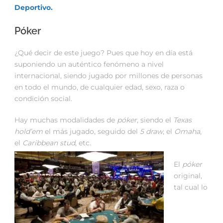
Deportivo.
Póker
¿Qué decir de este juego? Pues que hoy en día está
suponiendo un auténtico fenómeno a nivel
internacional, siendo jugado por millones de personas
en todo el mundo, de cualquier edad, sexo, raza o
condición social.
Hay muchas modalidades de
póker
, siendo el
Texas
hold’em
el más jugado, seguido del
5 draw
, el
Omaha
,
el
Caribbean stud
, etc.
El
póker
original,
tal cual lo