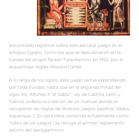
encontrado registros sobre este peculiar juego en el
antiguo Egipto, como los que se descubrieron en la
tumba del propio faraón Tutankamon, en 1922, por el
arqueólogo inglés Howard Carter.
A lo largo de los siglos, este juego se fue expandiendo
por toda Europa, hasta que en la segunda mitad del
siglo XIII, Alfonso X “el Sabio”, rey de Castilla, León y
Galicia, ordenó la creación de un manual donde se
recogieran las reglas de diversos juegos (ajedrez, dados,
alquerque…). En esta obra, conocida actualmente como
“Libro de los juegos”, se recoge el primer reglamento
escrito del
backgammon
.