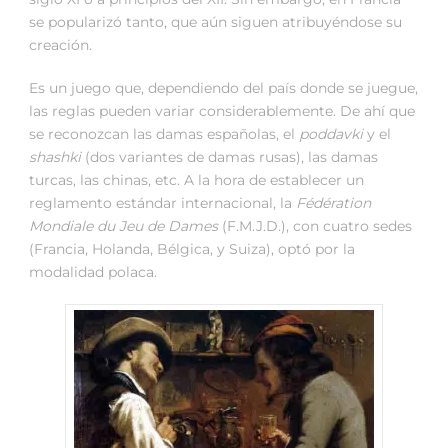
se popularizó tanto, que aún siguen atribuyéndose su
creación.
Es un juego que, dependiendo del país donde se juegue,
las reglas pueden variar considerablemente. De ahí que
se reconozcan las damas españolas, el
poddavki
y el
shashki
(dos variantes de damas rusas), las damas
turcas, las chinas, etc. A la hora de establecer un
reglamento estándar internacional, la
Fédération
Mondiale du Jeu de Dames
(F.M.J.D.), con cuatro sedes
(Francia, Holanda, Bélgica, y Suiza), optó por la
modalidad polaca.