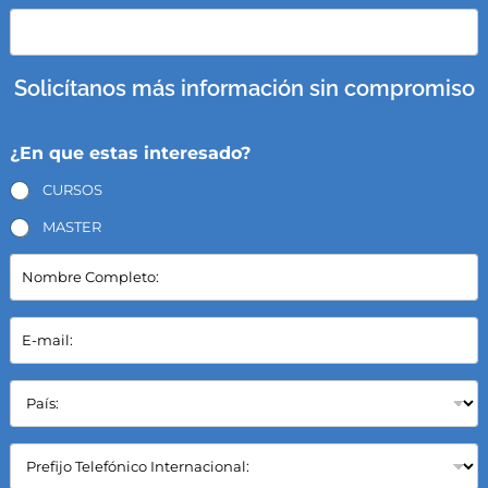
Solicítanos más información sin compromiso
¿En que estas interesado?
CURSOS
MASTER
N
o
m
b
E
r
-
e
m
C
a
P
o
i
a
m
l
í
p
*
s
C
l
:
a