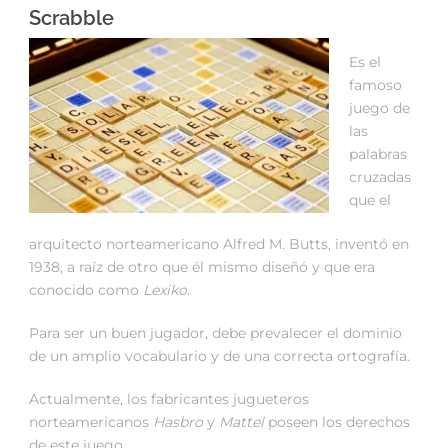
Scrabble
Es el
famoso
juego de
las
palabras
cruzadas
que el
arquitecto norteamericano Alfred M. Butts, inventó en
1938, a raíz de otro que él mismo diseñó y que era
conocido como
Lexiko
.
Para ser un buen jugador, debe prevalecer el dominio
de un amplio vocabulario y de una correcta ortografía.
Actualmente, los fabricantes jugueteros
norteamericanos
Hasbro
y
Mattel
poseen los derechos
de este juego.