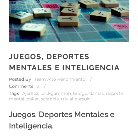
JUEGOS, DEPORTES
MENTALES E INTELIGENCIA
Posted By
Team Alto Rendimiento
/
Comments
0
/
Tags
Ajedrez
,
backgammon
,
bridge
,
damas
,
deporte
mental
,
poker
,
scrabble
,
trivial pursuit
Juegos, Deportes Mentales e
Inteligencia.