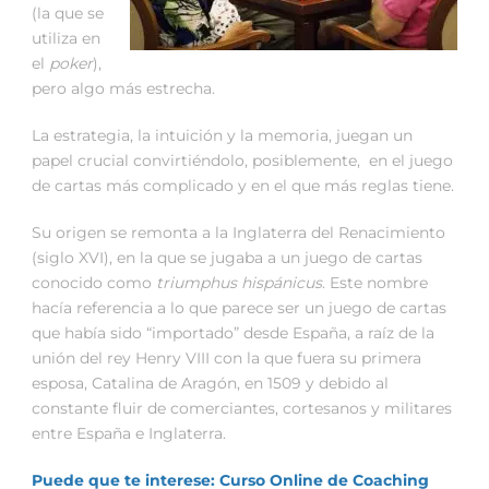
(la que se
utiliza en
el
poker
),
pero algo más estrecha.
La estrategia, la intuición y la memoria, juegan un
papel crucial convirtiéndolo, posiblemente, en el juego
de cartas más complicado y en el que más reglas tiene.
Su origen se remonta a la Inglaterra del Renacimiento
(siglo XVI), en la que se jugaba a un juego de cartas
conocido como
triumphus hispánicus
. Este nombre
hacía referencia a lo que parece ser un juego de cartas
que había sido “importado” desde España, a raíz de la
unión del rey Henry VIII con la que fuera su primera
esposa, Catalina de Aragón, en 1509 y debido al
constante fluir de comerciantes, cortesanos y militares
entre España e Inglaterra.
Puede que te interese: Curso Online de Coaching