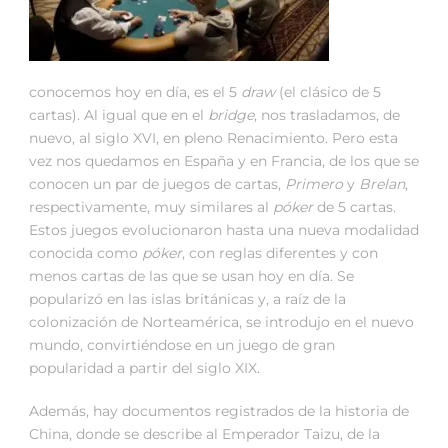
conocemos hoy en día, es el 5
draw
(el clásico de 5
cartas). Al igual que en el
bridge
, nos trasladamos, de
nuevo, al siglo XVI, en pleno Renacimiento. Pero esta
vez nos quedamos en España y en Francia, de los que se
conocen un par de juegos de cartas,
Primero
y
Brelan
,
respectivamente, muy similares al
póker
de 5 cartas.
Estos juegos evolucionaron hasta una nueva modalidad
conocida como
póker
, con reglas diferentes y con
menos cartas de las que se usan hoy en día. Se
popularizó en las islas británicas y, a raíz de la
colonización de Norteamérica, se introdujo en el nuevo
mundo, convirtiéndose en un juego de gran
popularidad a partir del siglo XIX.
Además, hay documentos registrados de la historia de
China, donde se describe al Emperador Taizu, de la