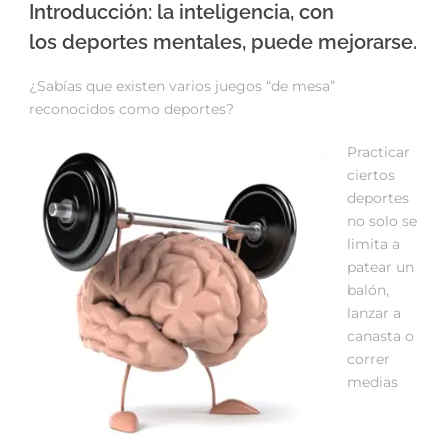
Introducción: la inteligencia, con
los deportes mentales, puede mejorarse.
¿Sabías que existen varios juegos “de mesa”
reconocidos como deportes?
Practicar
ciertos
deportes
no solo se
limita a
patear un
balón,
lanzar a
canasta o
correr
medias