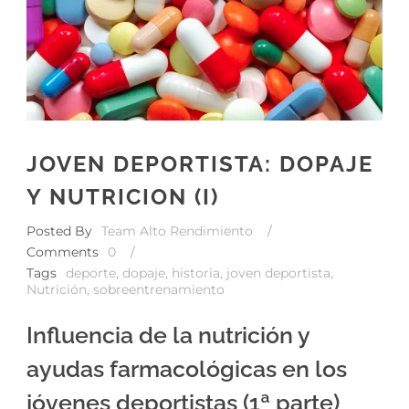
JOVEN DEPORTISTA: DOPAJE
Y NUTRICION (I)
Posted By
Team Alto Rendimiento
/
Comments
0
/
Tags
deporte
,
dopaje
,
historia
,
joven deportista
,
Nutrición
,
sobreentrenamiento
Influencia de la nutrición y
ayudas farmacológicas en los
jóvenes deportistas (1ª parte)