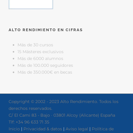
ALTO RENDIMIENTO EN CIFRAS
Más de 30 cursos
15 Másteres exclusivos
Más de 6000 alumnos
Más de 100.000 seguidores
Más de 350.000€ en becas
Copyright © 2002 - 2023 Alto Rendimiento. Todos los
derechos reservados.
C/ El Cami 83 - Bajo · 03801 Alcoy (Alicante) España
Tlf: +34 96 633 71 35
Inicio
|
Privacidad & datos
|
Aviso legal
|
Política de