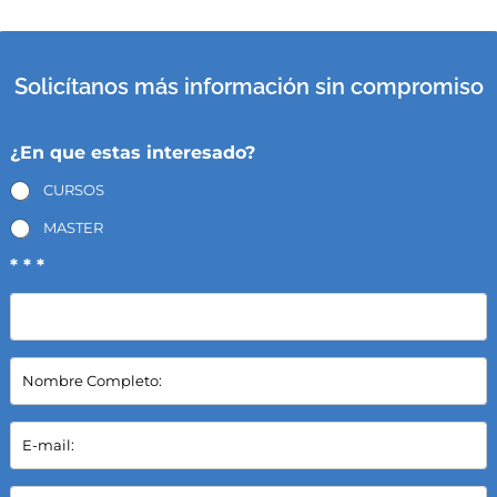
Solicítanos más información sin compromiso
¿En que estas interesado?
CURSOS
MASTER
* * *
N
o
m
b
E
r
-
e
m
C
a
P