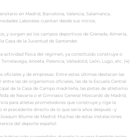
ersitario en Madrid, Barcelona, Valencia, Salamanca,
versidades Laborales cuentan desde sus inicios.
os, y surgen así los campos deportivos de Granada, Almería,
e la Casa de la Juventud de Santander.
la actividad física del régimen, ya constituido construye o
 Torrelavega, Anoeta, Palencia, Valladolid, León, Lugo, etc. (4)
s oficiales y de empresas. Entre estas últimas destacan las
entre las de organismos oficiales, las de la Escuela Central
cipal de la Casa de Campo madrileña, las pistas de atletismo
e Alda de Navarra o el Gimnasio General Moscardó de Madrid,
encia para atletas prometedores que construye y rige la
 el precedente directo de lo que sería años después –y
ia Joaquín Blume de Madrid. Muchas de estas instalaciones
rencia del deporte español.
 habían sido suspendidos durante la guerra también exige