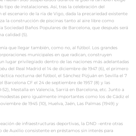
o tipo de instalaciones. Así, tras la celebración del
l escenario de la ría de Vigo, dada la precariedad existente
za la construcción de piscinas tanto al aire libre como
or la Sociedad Baños Populares de Barcelona, que después será
a calidad (5).
enía que llegar también, como no, al fútbol. Los grandes
corporaciones municipales en que radican, construyen
n lugar privilegiado dentro de las naciones más adelantadas
béu del Real Madrid el 14 de diciembre de 1947 (6), el primero
áctica nocturna del fútbol, el Sánchez Pizjuán en Sevilla el 7
l Barcelona CF el 24 de septiembre de 1957 (8) y las
), Mestalla en Valencia, Sarriá en Barcelona, etc. Junto a
 modestas pero igualmente importantes como los de Cádiz el
noviembre de 1945 (10), Huelva, Jaén, Las Palmas (1949) y
reación de infraestructuras deportivas, la DND –entre otras
de Auxilio consistente en préstamos sin interés para