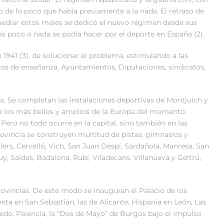
o de lo poco que había previamente a la nada. El retraso de
emediar estos males se dedicó el nuevo régimen desde sus
s poco o nada se podía hacer por el deporte en España (2).
1941 (3), de solucionar el problema, estimulando a las
tros de enseñanza, Ayuntamientos, Diputaciones, sindicatos,
a. Se completan las instalaciones deportivas de Montjuich y
de los más bellos y amplios de la Europa del momento.
Pero no todo ocurre en la capital, sino también en las
provincia se construyen multitud de pistas, gimnasios y
llers, Cervelló, Vich, San Juan Despí, Sardañola, Manresa, San
y, Saldes, Badalona, Rubí, Viladecans, Villanueva y Geltrú,
ovincias. De este modo se inauguran el Palacio de los
eta en San Sebastián, las de Alicante, Hispania en León, Las
edo, Palencia, la “Dos de Mayo” de Burgos bajo el impulso