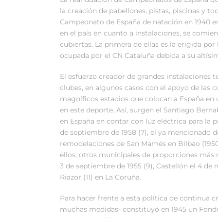
la creación de pabellones, pistas, piscinas y tod
Campeonato de España de natación en 1940 en e
en el país en cuanto a instalaciones, se comien
cubiertas. La primera de ellas es la erigida p
ocupada por el CN Cataluña debida a su altísim
El esfuerzo creador de grandes instalaciones t
clubes, en algunos casos con el apoyo de las 
magníficos estadios que colocan a España en u
en este deporte. Así, surgen el Santiago Berna
en España en contar con luz eléctrica para la pr
de septiembre de 1958 (7), el ya mencionado de
remodelaciones de San Mamés en Bilbao (1950-52
ellos, otros municipales de proporciones más
3 de septiembre de 1955 (9), Castellón el 4 de 
Riazor (11) en La Coruña.
Para hacer frente a esta política de continua c
muchas medidas- constituyó en 1945 un Fondo 