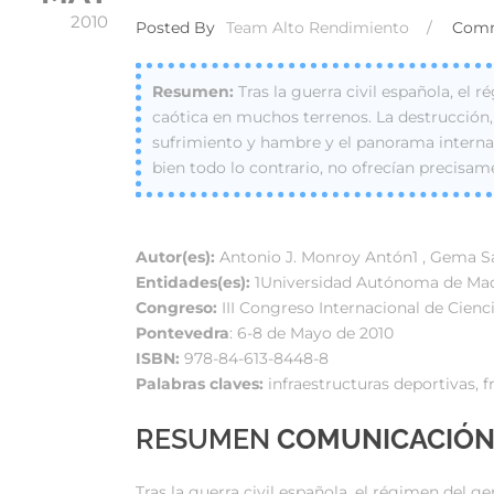
2010
Posted By
Team Alto Rendimiento
/
Com
Tras la guerra civil española, el 
caótica en muchos terrenos. La destrucción, 
sufrimiento y hambre y el panorama interna
bien todo lo contrario, no ofrecían precisam
Autor(es):
Antonio J. Monroy Antón1 , Gema Sá
Entidades(es):
1Universidad Autónoma de Madri
Congreso:
III Congreso Internacional de Cienc
Pontevedra
: 6-8 de Mayo de 2010
ISBN:
978-84-613-8448-8
Palabras claves:
infraestructuras deportivas, f
RESUMEN
COMUNICACIÓ
Tras la guerra civil española, el régimen del 