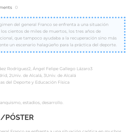
ments
0
régimen del general Franco se enfrenta a una situación
los cientos de miles de muertos, los tres años de
cional, que tampoco ayudaba a la recuperación sino más
ente un escenario halagüeño para la práctica del deporte.
ez Rodríguez2, Ángel Felipe Gallego Lázaro3
d, 2Univ. de Alcalá, 3Univ. de Alcalá
ias del Deporte y Educación Física
ranquismo, estadios, desarrollo.
N/PÓSTER
general Franco se enfrenta a una situación caótica en muchos