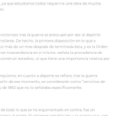
 ya que estudiarlos todos requeriría una obra de mucha
ón.
ctorioso tras la guerra se preocupó por dar al deporte
rollarse. De hecho, la primera disposición en lo que a
poco más de un mes después de terminada ésta, y es la Orden
 gran trascendencia en sí misma -señala la procedencia de
construir estadios-, sí que tiene una importancia relativa por
nquismo, en cuanto a deporte se refiere, tras la guerra
partir de ese momento, se considerarán como “
servicios de
y de 1892 que no lo señalaba específicamente.
r de todo lo que se ha argumentado en contra, fue un
anco al poder. El régimen republicano y la guerra civil, con