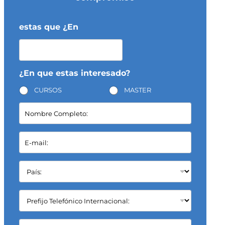
estas que ¿En
¿En que estas interesado?
CURSOS
MASTER
N
o
m
b
E
r
-
e
m
C
a
P
o
i
a
m
l
í
p
*
s
C
l
:
a
e
*
m
t
p
C