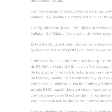
del General Yagüe…
También surgen instalaciones de carácter univ
Valladolid y Sevilla, sin contar las que las Uni
La Organización Juvenil multiplica sus esfuerz
Valladolid y Málaga, y la piscina de invierno d
El Frente de Juventudes, uno de los pilares de 
ayuda a construir las pistas de Balaídos, Avilés,
Junto a todas ellas, existen otras de organismo
de FEMSA en Madrid y Sniace en Torrelavega. Y 
de Educación Física de Toledo, la piscina muni
de Mieres y Avilés, los estadios Mola y Ruiz d
con piscina cubierta, sauna finlandesa y resid
propia DND, pudiéndose considerar este centro
continúa siendo en la actualidad- la residenc
perviven en la actualidad como puntos de refe
La reanudación de Campeonatos de España que