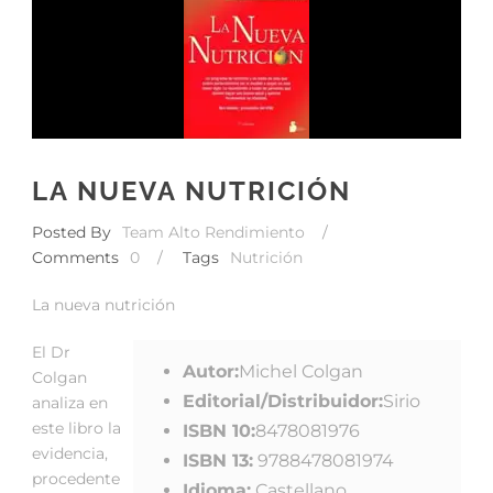
LA NUEVA NUTRICIÓN
Posted By
Team Alto Rendimiento
/
Comments
0
/
Tags
Nutrición
La nueva nutrición
El Dr
Autor:
Michel Colgan
Colgan
Editorial/Distribuidor:
Sirio
analiza en
este libro la
ISBN 10:
8478081976
evidencia,
ISBN 13:
9788478081974
procedente
Idioma:
Castellano