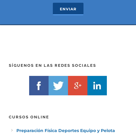
c
e
ENVIAR
t
x
*
t
(
*
P
(
R
T
E
E
F
L
I
F
X
)
)
*
SÍGUENOS EN LAS REDES SOCIALES
*
CURSOS ONLINE
Preparación Física Deportes Equipo y Pelota