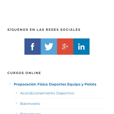
R
T
E
E
F
L
I
F
X
)
)
*
SÍGUENOS EN LAS REDES SOCIALES
*
CURSOS ONLINE
Preparación Física Deportes Equipo y Pelota
Acondicionamiento Deportivo
Baloncesto