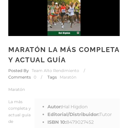
MARATÓN LA MÁS COMPLETA
Y ACTUAL GUÍA
Posted By
Team Alto Rendimiento
/
Comments
0
/
Tags
Maratón
Maratón
La más
Autor:
Hal Higdon
completa y
Editorial/Distribuidor:
Tutor
actual guía
de
ISBN 10:
8479027452