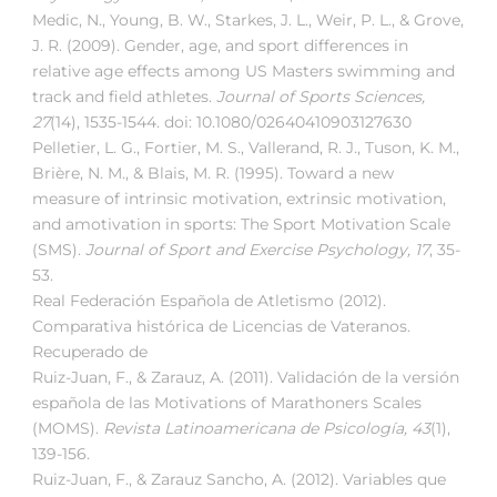
Medic, N., Young, B. W., Starkes, J. L., Weir, P. L., & Grove,
J. R. (2009). Gender, age, and sport differences in
relative age effects among US Masters swimming and
track and field athletes.
Journal of Sports Sciences,
27
(14), 1535-1544. doi: 10.1080/02640410903127630
Pelletier, L. G., Fortier, M. S., Vallerand, R. J., Tuson, K. M.,
Brière, N. M., & Blais, M. R. (1995). Toward a new
measure of intrinsic motivation, extrinsic motivation,
and amotivation in sports: The Sport Motivation Scale
(SMS).
Journal of Sport and Exercise Psychology, 17
, 35-
53.
Real Federación Española de Atletismo (2012).
Comparativa histórica de Licencias de Vateranos.
Recuperado de
Ruiz-Juan, F., & Zarauz, A. (2011). Validación de la versión
española de las Motivations of Marathoners Scales
(MOMS).
Revista Latinoamericana de Psicología, 43
(1),
139-156.
Ruiz-Juan, F., & Zarauz Sancho, A. (2012). Variables que