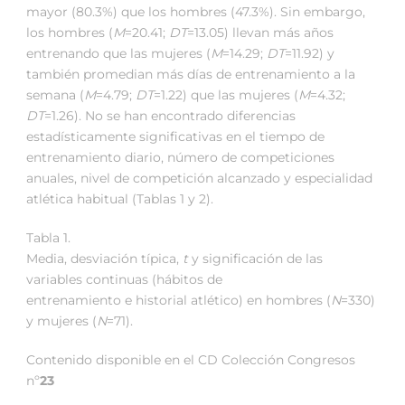
mayor (80.3%) que los hombres (47.3%). Sin embargo,
los hombres (
M
=20.41;
DT
=13.05) llevan más años
entrenando que las mujeres (
M
=14.29;
DT
=11.92) y
también promedian más días de entrenamiento a la
semana (
M
=4.79;
DT
=1.22) que las mujeres (
M
=4.32;
DT
=1.26). No se han encontrado diferencias
estadísticamente significativas en el tiempo de
entrenamiento diario, número de competiciones
anuales, nivel de competición alcanzado y especialidad
atlética habitual (Tablas 1 y 2).
Tabla 1.
Media, desviación típica,
t
y significación de las
variables continuas (hábitos de
entrenamiento e historial atlético) en hombres (
N
=330)
y mujeres (
N
=71).
Contenido disponible en el CD Colección Congresos
nº
23