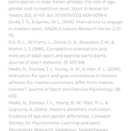
participation in older Italian athletes: the role of age,
gender and competition level.
Sport Sciences for
Health, 5
(2), 61-69. doi: 10.1007/s11332-009-0078-6
Dodd, J. R., & Spinks, W. L. (1995). Motivations to engage
in masters sport.
ANZALS Leisure Research Series, 2,
61-
75.
Gill, D. L., Williams, L., Dowd, D. A., Beaudoin, C.M., &
Martin, J. J. (1996). Competitive orientations and
motives of adult sport and exercise participants.
Journal of Sport Behavior, 19,
307-318.
Medic, N., Starkes, J. L. Young, B. W., & Weir, P. L. (2006).
Motivation for sport and goal orientations in Masters
athletes: Do masters swimmers differ from mastes
runners?
Journal of Sport and Exercise Psychology, 28,
s132.
Medic, N., Starkes, J. L., Young, B. W., Weir, P. L., &
Giajnorio, A. (2004). Masters athlethe’s motivation:
Evidence of age and gender differences.
Canadian
Society for Psychomotor Learning and sport
Psychology Abstracts,
Saskatoon, Saskatchewan.