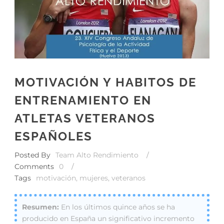
MOTIVACIÓN Y HABITOS DE
ENTRENAMIENTO EN
ATLETAS VETERANOS
ESPAÑOLES
Posted By
Team Alto Rendimiento
/
Comments
0
/
Tags
motivación
,
mujeres
,
veteranos
En los últimos quince años se ha
producido en España un significativo incremento