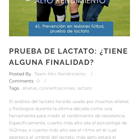
PRUEBA DE LACTATO: ¿TIENE
ALGUNA FINALIDAD?
Posted By
Team Alto Rendimiento
/
Comments
0
/
Tags
atletas
,
concentraciones
,
lactato
El análisis del lactato ha sido usado por muchos atletas
y fisiólogos durante la última década como una
herramienta para medir el rendimiento de resistencia.
Específicamente, cuanto más alto sea el porcentaje de
Vo2max, o cuanto más alto sea el ritmo en el cual
aparezca el umbral del lactato, más apto estará el