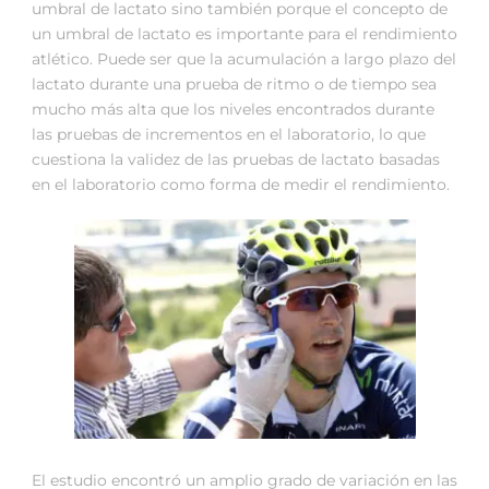
umbral de lactato sino también porque el concepto de
un umbral de lactato es importante para el rendimiento
atlético. Puede ser que la acumulación a largo plazo del
lactato durante una prueba de ritmo o de tiempo sea
mucho más alta que los niveles encontrados durante
las pruebas de incrementos en el laboratorio, lo que
cuestiona la validez de las pruebas de lactato basadas
en el laboratorio como forma de medir el rendimiento.
El estudio encontró un amplio grado de variación en las