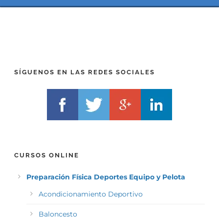
*
I
(
X
T
)
E
*
L
F
)
*
SÍGUENOS EN LAS REDES SOCIALES
CURSOS ONLINE
Preparación Física Deportes Equipo y Pelota
Acondicionamiento Deportivo
Baloncesto