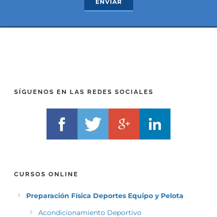
ENVIAR
t
x
*
t
(
*
P
(
R
T
E
E
F
L
I
F
X
)
)
*
SÍGUENOS EN LAS REDES SOCIALES
*
CURSOS ONLINE
Preparación Física Deportes Equipo y Pelota
Acondicionamiento Deportivo