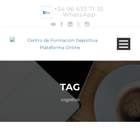
+34 96 633 71 35
·WhatsApp·
TAG
cognitivo