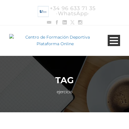
+34 96 633 71 35
·WhatsApp·
TAG
ejercicio