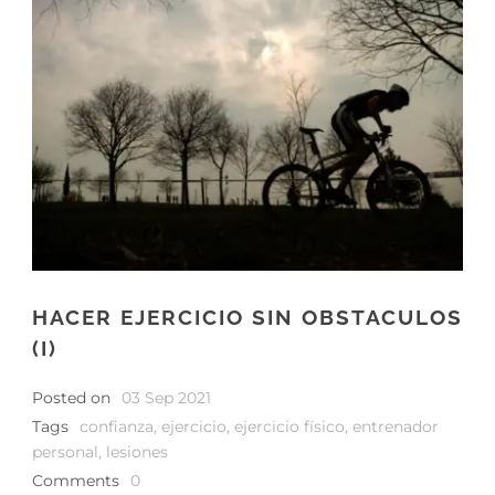
HACER EJERCICIO SIN OBSTACULOS
(I)
Posted on
03 Sep 2021
Tags
confianza
,
ejercicio
,
ejercicio físico
,
entrenador
personal
,
lesiones
Comments
0