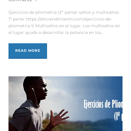
Ejercicios de pliometría (2ª parte): saltos y multisaltos.
1ª parte: https://altorendimiento.com/ejercicios-de-
pliometria-1/ Multisaltos en el lugar. Los multisaltos en
el lugar ayuda a desarrollar la potencia en los...
READ MORE