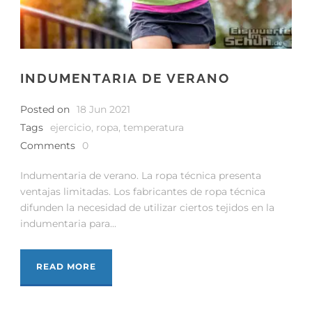
INDUMENTARIA DE VERANO
Posted on
18 Jun 2021
Tags
ejercicio
,
ropa
,
temperatura
Comments
0
Indumentaria de verano. La ropa técnica presenta
ventajas limitadas. Los fabricantes de ropa técnica
difunden la necesidad de utilizar ciertos tejidos en la
indumentaria para...
READ MORE