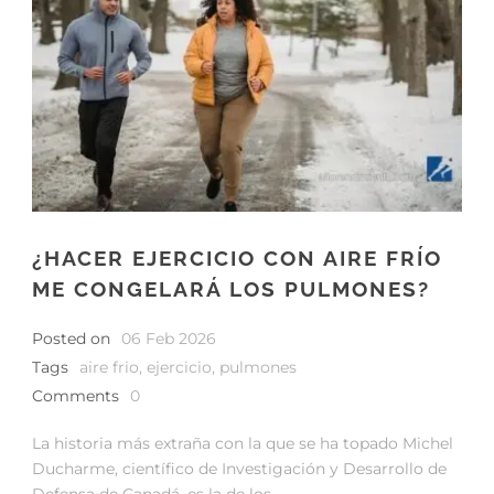
¿HACER EJERCICIO CON AIRE FRÍO
ME CONGELARÁ LOS PULMONES?
Posted on
06 Feb 2026
Tags
aire frio
,
ejercicio
,
pulmones
Comments
0
La historia más extraña con la que se ha topado Michel
Ducharme, científico de Investigación y Desarrollo de
Defensa de Canadá, es la de los...