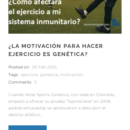
¿LA MOTIVACIÓN PARA HACER
EJERCICIO ES GENÉTICA?
Posted on
06 Feb 2026
Tags
ejercicio
,
genetica
,
motivacion
Comments
0
Cuando Atlas Sports Genetics, con sede en Colorado,
empezó a ofrecer su prueba “SportsGene” en 2008,
padres entusiastas se apresuraron a descubrir el
destino atlético...