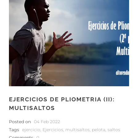
EJERCICIOS DE PLIOMETRIA (II):
MULTISALTOS
Posted on
04 Feb 2022
Tags
ejercicio
,
Ejercicios
,
multisaltos
,
pelota
,
saltos
Comments
0