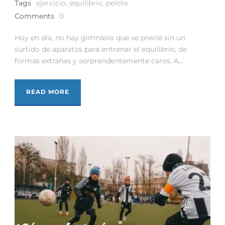
Tags
ejercicio
,
equilibrio
,
pelote
Comments
0
Hoy en día, no hay gimnasio que se precie sin un
surtido de aparatos para entrenar el equilibrio, de
formas extrañas y sorprendentemente caros. A...
READ MORE