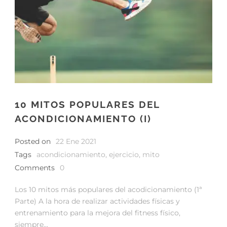
10 MITOS POPULARES DEL
ACONDICIONAMIENTO (I)
Posted on
22 Ene 2021
Tags
acondicionamiento
,
ejercicio
,
mito
Comments
0
Los 10 mitos más populares del acodicionamiento (1ª
Parte) A la hora de realizar actividades físicas y
entrenamiento para la mejora del fitness físico,
siempre...