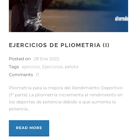
EJERCICIOS DE PLIOMETRIA (I)
Posted on
28 Ene 2022
Tags
ejercicio
,
Ejercicios
,
pelota
Comments
0
Pliometría para la mejora del Rendimiento Deportivo
(1ª parte) La pliometría incrementa el rendimiento en
los deportes de potencia debido a que aumenta la
potencia...
READ MORE