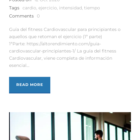
Tags
cardio
,
ejercicio
,
intensidad
,
tiempo
Comments
0
Guía del fitness Cardiovascular para principiantes o
aquellos que retoman el ejercicio (1ª parte)
1ªParte: https://altorendimiento.com/guia-
cardiovascular-principiantes-1/ La guía del fitness
Cardiovascular, viene completa de información
esencial...
READ MORE