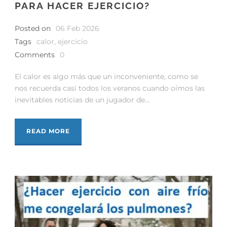
PARA HACER EJERCICIO?
Posted on
06 Feb 2026
Tags
calor
,
ejercicio
Comments
0
El calor es algo más que un inconveniente, como se
nos recuerda casi todos los veranos cuando oímos las
inevitables noticias de un jugador de...
READ MORE