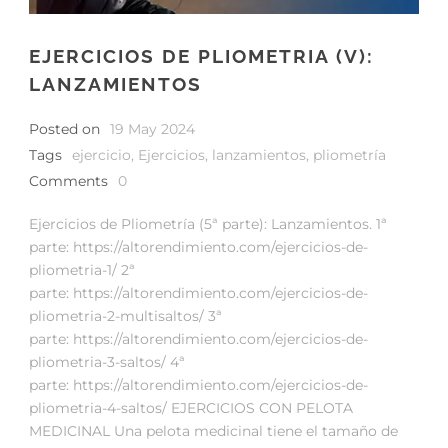
EJERCICIOS DE PLIOMETRIA (V):
LANZAMIENTOS
Posted on
19 May 2024
Tags
ejercicio
,
Ejercicios
,
lanzamientos
,
pliometría
Comments
0
Ejercicios de Pliometría (5ª parte): Lanzamientos. 1ª
parte: https://altorendimiento.com/ejercicios-de-
pliometria-1/ 2ª
parte: https://altorendimiento.com/ejercicios-de-
pliometria-2-multisaltos/ 3ª
parte: https://altorendimiento.com/ejercicios-de-
pliometria-3-saltos/ 4ª
parte: https://altorendimiento.com/ejercicios-de-
pliometria-4-saltos/ EJERCICIOS CON PELOTA
MEDICINAL Una pelota medicinal tiene el tamaño de