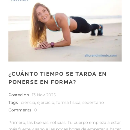
¿CUÁNTO TIEMPO SE TARDA EN
PONERSE EN FORMA?
Posted on
13 Nov 2025
Tags
ciencia
,
ejercicio
,
forma física
,
sedentario
Comments
0
Primero, las buenas noticias. Tu cuerpo empieza a estar
más fuerte y sano a las pocas horas de empezar a hacer