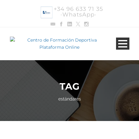
+34 96 633 71 35
·WhatsApp·
TAG
estándares