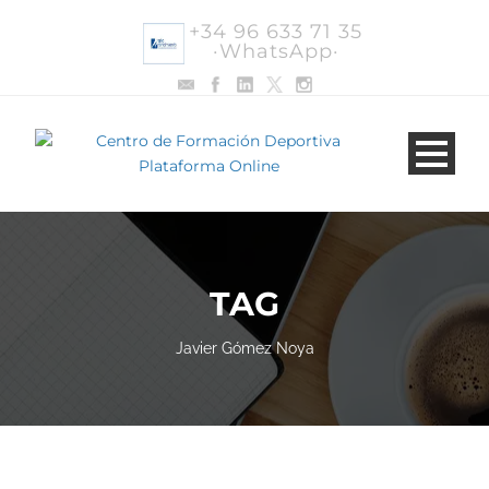
+34 96 633 71 35
·WhatsApp·
TAG
Javier Gómez Noya