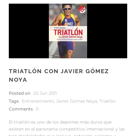
TRIATLÓN CON JAVIER GÓMEZ
NOYA
Posted on
02 Jun 2011
Tags
Entrenamiento
,
Javier Gómez Noya
,
Triatlón
Comments
0
El triatlón es uno de los deportes más duros que
existen en el panorama competitivo internacional y las
tres modalidades que incluye -natación, ciclismo y...