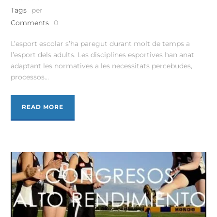
Tags
per
Comments
0
L’esport escolar s’ha paregut durant molt de temps a
l’esport dels adults. Les disciplines esportives han anat
adaptant les normatives a les necessitats percebudes,
processos...
READ MORE