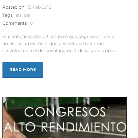
Posted on
13 Feb 2012
Tags
els
,
per
Comments
0
El plantejar reptes difícils però que puguen arribar a
assolir és un element que permet que l’alumne
s’involucre en el desenvolupament de la seva pròpia...
READ MORE