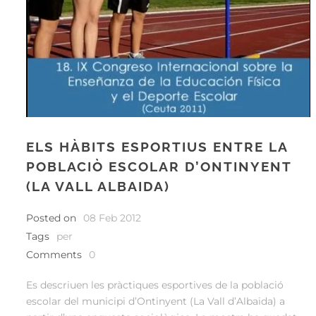
ELS HÀBITS ESPORTIUS ENTRE LA
POBLACIÒ ESCOLAR D’ONTINYENT
(LA VALL ALBAIDA)
Posted on
08 Feb 2012
Tags
per
Comments
0
Es descriuen les pràctiques esportives de la població
escolar del municipi d’Ontinyent (La Vall d’Albaida) a