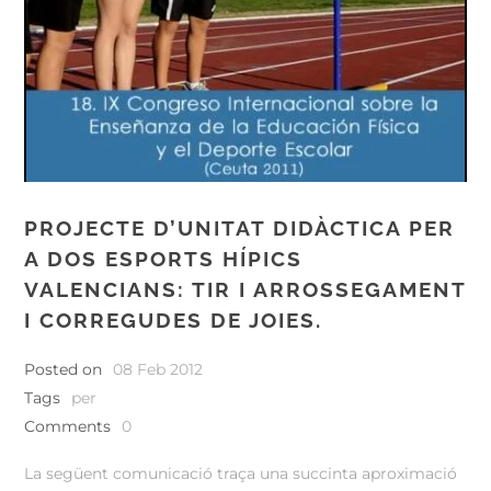
PROJECTE D’UNITAT DIDÀCTICA PER
A DOS ESPORTS HÍPICS
VALENCIANS: TIR I ARROSSEGAMENT
I CORREGUDES DE JOIES.
Posted on
08 Feb 2012
Tags
per
Comments
0
La següent comunicació traça una succinta aproximació