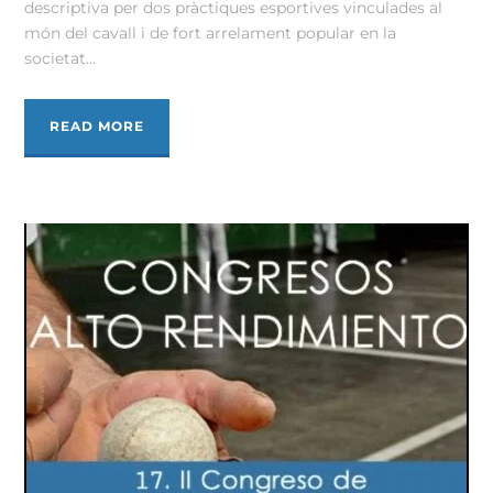
descriptiva per dos pràctiques esportives vinculades al
món del cavall i de fort arrelament popular en la
societat...
READ MORE