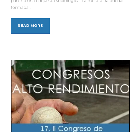
partir d’una enquesta sociològica. La mostra ha quedat
formada...
READ MORE