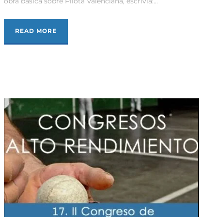
obra bàsica sobre Pilota Valenciana, escrivia:...
READ MORE