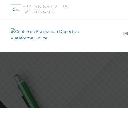
+34 96 633 71 35
·WhatsApp·
IN