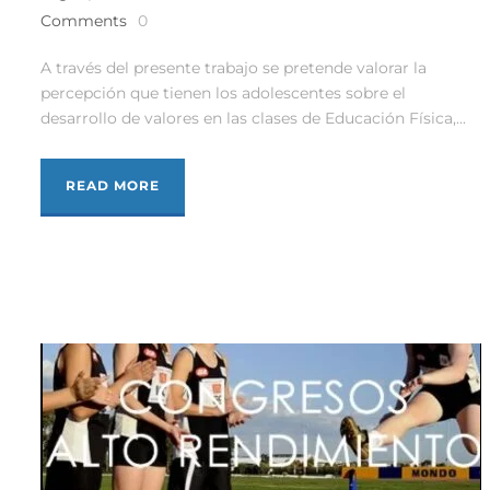
Comments
0
A través del presente trabajo se pretende valorar la
percepción que tienen los adolescentes sobre el
desarrollo de valores en las clases de Educación Física,...
READ MORE