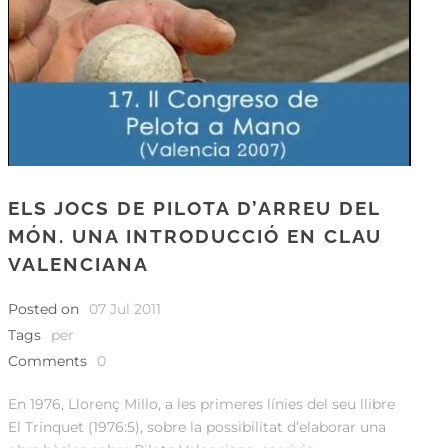
ELS JOCS DE PILOTA D’ARREU DEL
MÓN. UNA INTRODUCCIÓ EN CLAU
VALENCIANA
Posted on
07 Jul 2011
Tags
per
Comments
0
En 1976, Llorenç Millo, a les primeres línies del seu llibre
El Trinquet (1976:5), sobre la possibilitat d’elaborar una