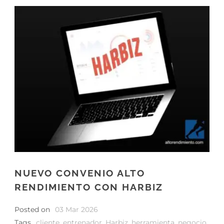
NUEVO CONVENIO ALTO
RENDIMIENTO CON HARBIZ
Posted on
03 Mar 2026
Tags
cliente
,
entrenador
,
Harbiz
,
herramienta
,
negocio
,