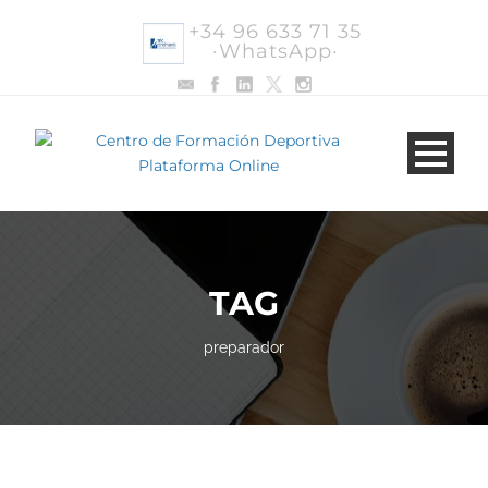
+34 96 633 71 35
·WhatsApp·
TAG
preparador