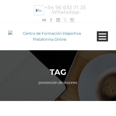
+34 96 633 71 35
·WhatsApp·
TAG
prevención de lesiones