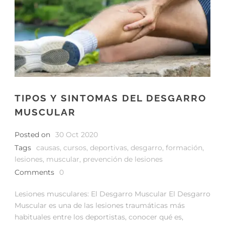
TIPOS Y SINTOMAS DEL DESGARRO
MUSCULAR
Posted on
30 Oct 2020
Tags
causas
,
cursos
,
deportivas
,
desgarro
,
formación
,
lesiones
,
muscular
,
prevención de lesiones
Comments
0
Lesiones musculares: El Desgarro Muscular El Desgarro
Muscular es una de las lesiones traumáticas más
habituales entre los deportistas, conocer qué es,