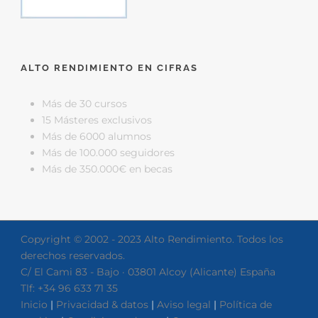
ALTO RENDIMIENTO EN CIFRAS
Más de 30 cursos
15 Másteres exclusivos
Más de 6000 alumnos
Más de 100.000 seguidores
Más de 350.000€ en becas
Copyright © 2002 - 2023 Alto Rendimiento. Todos los
derechos reservados.
C/ El Cami 83 - Bajo · 03801 Alcoy (Alicante) España
Tlf: +34 96 633 71 35
Inicio
|
Privacidad & datos
|
Aviso legal
|
Política de