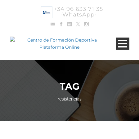
+34 96 633 71 35
·WhatsApp·
TAG
resistencias