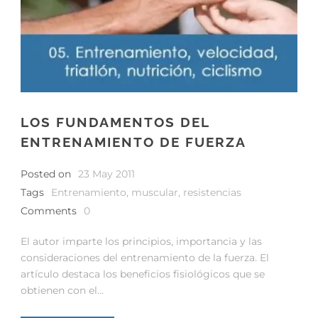
LOS FUNDAMENTOS DEL
ENTRENAMIENTO DE FUERZA
Posted on
23 May 2011
Tags
Entrenamiento
,
muscular
,
resistencias
Comments
0
El autor imparte los principios, importancia y las
consideraciones del entrenamiento de la fuerza. El
artículo destaca los beneficios fisiológicos que se
obtienen con el...