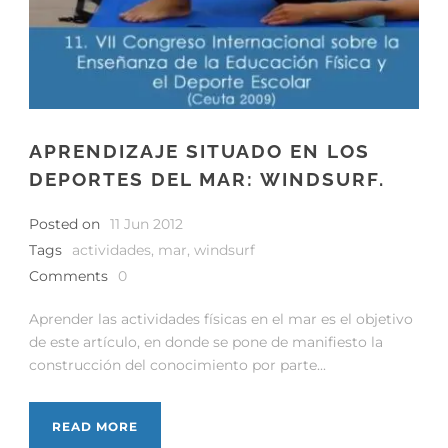
APRENDIZAJE SITUADO EN LOS
DEPORTES DEL MAR: WINDSURF.
Posted on
11 Jun 2012
Tags
actividades
,
mar
,
windsurf
Comments
0
Aprender las actividades físicas en el mar es el objetivo
de este artículo, en donde se pone de manifiesto la
construcción del conocimiento por parte...
READ MORE