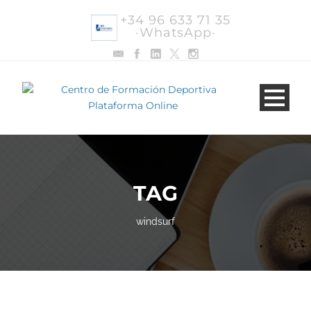
+34 96 633 71 35
·WhatsApp·
TAG
windsurf