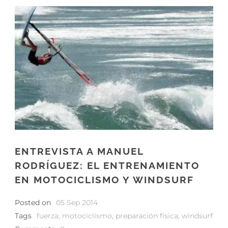
ENTREVISTA A MANUEL
RODRÍGUEZ: EL ENTRENAMIENTO
EN MOTOCICLISMO Y WINDSURF
Posted on
05 Sep 2014
Tags
fuerza
,
motociclismo
,
preparación física
,
windsurf