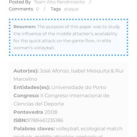
Posted By
Team Alto Rendimiento
/
Comments
0
/
Tags
ataque
The purpose of this paper was to study
the influence of the middle attacker’s availability
for the quick attack on the game flow, in elite
women’s volleyball.
Autor(es):
José Afonso, Isabel Mesquita & Rui
Marcelino
Entidades(es):
Universidade do Porto
Congreso:
II Congreso Internacional de
Ciencias del Deporte
Pontevedra
2008
ISBN:
9788461235186
Palabras claves:
volleyball, ecological match
analysis, middle attacker, contextual