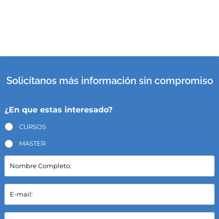
Solicítanos más información sin compromiso
¿En que estas interesado?
CURSOS
MASTER
N
o
m
b
E
r
-
e
m
C
a
P