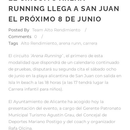
RUNNING LLEGA A SAN JUAN
EL PRÓXIMO 8 DE JUNIO
Posted By
Team Alto Rendimiento
/
Comments
0
/
Tags
Alto Rendimiento
,
arena runn
,
carrera
El circuito
‘Arena Running’
, el primero de esta
modalidad que dispondrá de un calendario continuado
de pruebas, disputará su segunda cita el sábado ocho
de junio en la playa alicantina de San Juan con salida en
Isla In beach a las 18 horas (a las 17 tendrá lugar la
Carrera infantil para niños).
El Ayuntamiento de Alicante ha acogido hoy la
presentación del evento, a cargo del Gerente Patronato
Municipal Turismo Agustín Grau, del Concejal de
Deportes Mariano Postigo y del coach y organizador
Rafa Olcina.