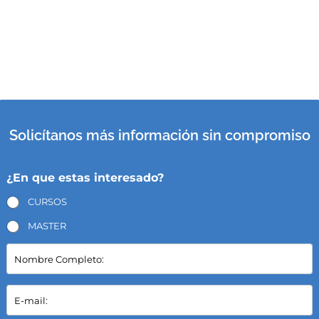
Solicítanos más información sin compromiso
¿En que estas interesado?
CURSOS
MASTER
N
o
m
b
E
r
-
e
m