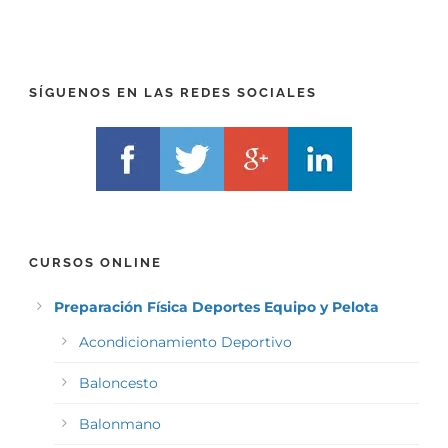
E
E
F
L
I
F
X
)
)
*
SÍGUENOS EN LAS REDES SOCIALES
*
CURSOS ONLINE
Preparación Física Deportes Equipo y Pelota
Acondicionamiento Deportivo
Baloncesto
Balonmano