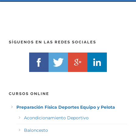
P
(
R
T
E
E
F
L
I
F
X
)
)
*
SÍGUENOS EN LAS REDES SOCIALES
*
CURSOS ONLINE
Preparación Física Deportes Equipo y Pelota
Acondicionamiento Deportivo
Baloncesto