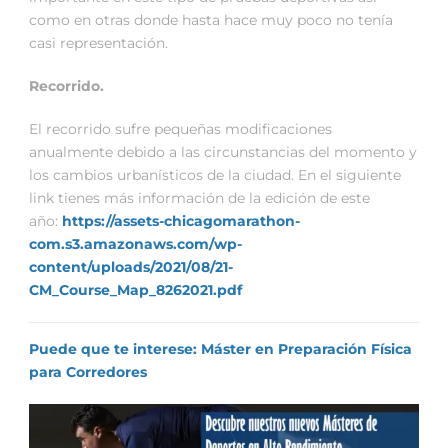
como en otras donde hasta hace muy poco no tenía
casi representación.
Recorrido.
El recorrido sufre pequeñas modificaciones
anualmente debido a las circunstancias del momento y
los cambios urbanísticos de la ciudad. En el siguiente
link tienes más información de la edición de este
año:
https://assets-chicagomarathon-
com.s3.amazonaws.com/wp-
content/uploads/2021/08/21-
CM_Course_Map_8262021.pdf
Puede que te interese: Máster en Preparación Física
para Corredores