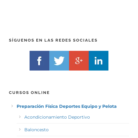
P
(
R
T
E
E
F
L
I
F
X
)
)
*
SÍGUENOS EN LAS REDES SOCIALES
*
CURSOS ONLINE
Preparación Física Deportes Equipo y Pelota
Acondicionamiento Deportivo
Baloncesto