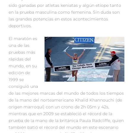
sido ganadas por atletas keniatas y algún etíope tanto
en la prueba masculina como femenina. Sin duda son
las grandes potencias en estos acontecimientos
deportivos.
El maratón es
una de las
pruebas más
rápidas del
mundo, en su
edición de
1999 se
consiguió una
de las mejores marcas del mundo de todos los tiempos
de la mano del norteamericano Khalid Khannouchi (de
origen marroquí) con un crono de 2h 05m y 42s,
mientras que en 2009 se estableció el récord de la
prueba de la mano de la británica Paula Radcliffe, quien
también batió el récord del mundo en este escenario