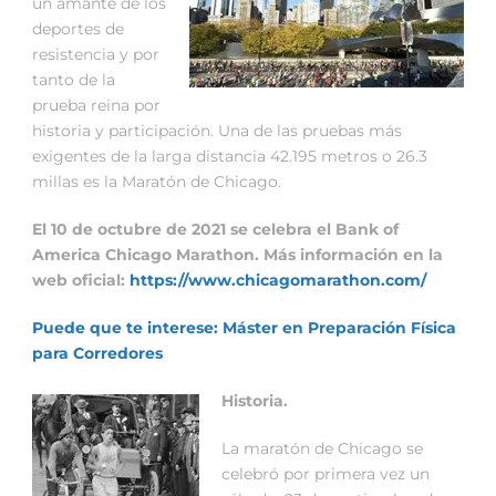
un amante de los
deportes de
resistencia y por
tanto de la
prueba reina por
historia y participación. Una de las pruebas más
exigentes de la larga distancia 42.195 metros o 26.3
millas es la Maratón de Chicago.
El 10 de octubre de 2021 se celebra el Bank of
America Chicago Marathon. Más información en la
web oficial:
https://www.chicagomarathon.com/
Puede que te interese: Máster en Preparación Física
para Corredores
Historia.
La maratón de Chicago se
celebró por primera vez un