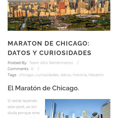
MARATON DE CHICAGO:
DATOS Y CURIOSIDADES
Posted By
Team Alto Rendimiento
/
Comments
0
/
Tags
chicago
,
curiosidades
,
datos
,
historia
,
Maratón
El Maratón de Chicago.
Si estás leyendo
este post, es sin
duda porque eres