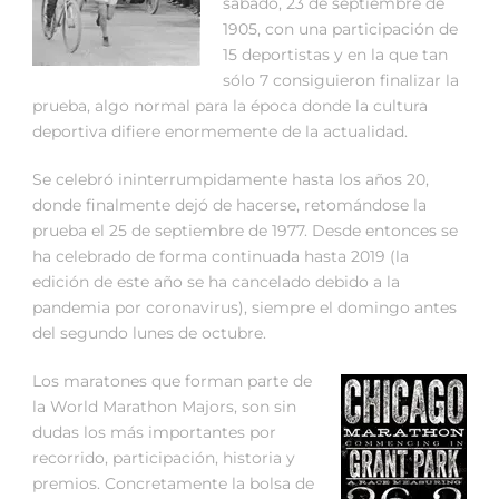
sábado, 23 de septiembre de
1905, con una participación de
15 deportistas y en la que tan
sólo 7 consiguieron finalizar la
prueba, algo normal para la época donde la cultura
deportiva difiere enormemente de la actualidad.
Se celebró ininterrumpidamente hasta los años 20,
donde finalmente dejó de hacerse, retomándose la
prueba el 25 de septiembre de 1977. Desde entonces se
ha celebrado de forma continuada hasta 2019 (la
edición de este año se ha cancelado debido a la
pandemia por coronavirus), siempre el domingo antes
del segundo lunes de octubre.
Los maratones que forman parte de
la World Marathon Majors, son sin
dudas los más importantes por
recorrido, participación, historia y
premios. Concretamente la bolsa de