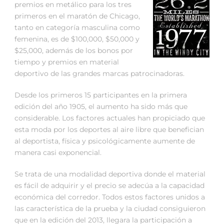
premios en metálico para los tres
primeros en el maratón de Chicago,
tanto en categoría masculina como
femenina, es de $100,000, $50,000 y
$25,000, además de los bonos por
tiempo y premios en material
deportivo de las grandes marcas patrocinadoras.
Desde los primeros 15 participantes en la primera
edición del año 1905, el aumento ha sido más que
considerable. Los factores actuales han propiciado que
esta moda por los deportes al aire libre que benefician
al deportista, física y psicológicamente aumente de
manera casi exponencial.
Se trata de una modalidad deportiva donde el material
es fácil de adquirir y el precio se adecúa a la capacidad
económica del corredor. Todos estos factores unidos a
las característica de la prueba y la ciudad consiguieron
que en la edición del 2013, llegara la participación a