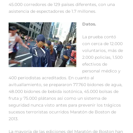
45.000 corredores de 129 países diferentes, con una
asistencia de espectadores de 1.7 millones.
Datos.
La prueba contó
con cerca de 12.000
voluntarios, más de
2.000 policías, 1.500
efectivos de
personal médico y
400 periodistas acreditados. En cuanto al
avituallamiento, se prepararon 77.760 bidones de agua,
48.000 bidones de bebida isotónica, 45.000 bolsas de
fruta y 75.000 plátanos así como un sistema de
seguridad nunca visto antes para prevenir los trágicos
sucesos terroristas ocurridos Maratón de Boston de
2013.
La mayoría de las ediciones del Maratón de Boston han