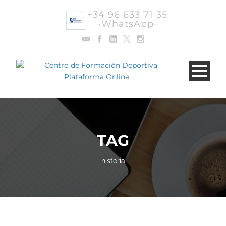
+34 96 633 71 35
·WhatsApp·
TAG
historia