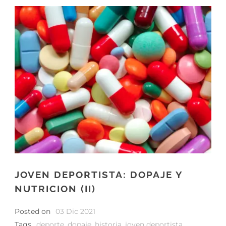
JOVEN DEPORTISTA: DOPAJE Y
NUTRICION (II)
Posted on
03 Dic 2021
Tags
deporte
,
dopaje
,
historia
,
joven deportista
,