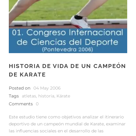
HISTORIA DE VIDA DE UN CAMPEÓN
DE KARATE
Posted on
04 May 2006
Tags
atletas
,
historia
,
Kárate
Comments
0
Este estudio tiene como objetivos analizar el itinerario
deportivo de un campeón mundial de Karate, examinar
las influencias sociales en el desarrollo de las