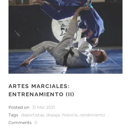
ARTES MARCIALES:
ENTRENAMIENTO (II)
Posted on
31 Mar 2021
Tags
deportistas
,
dopaje
,
historia
,
rendimiento
Comments
0