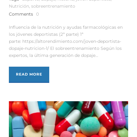
Nutrición
,
sobreentrenamiento
Comments
0
Influencia de la nutrición y ayudas farmacológicas en
los jóvenes deportistas (2ª parte) 1ª
parte: https://altorendimiento.com/joven-deportista-
dopaje-nutricion-1/ El sobreentrenamiento Según los
expertos, la última generación de dopaje...
READ MORE