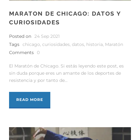
MARATON DE CHICAGO: DATOS Y
CURIOSIDADES
Posted on
24 Sep 2021
Tags
chicago
,
curiosidades
,
datos
,
historia
,
Maratón
Comments
0
El Maratón de Chicago. Si estás leyendo este post, es
sin duda porque eres un amante de los deportes de
resistencia y por tanto de...
READ MORE