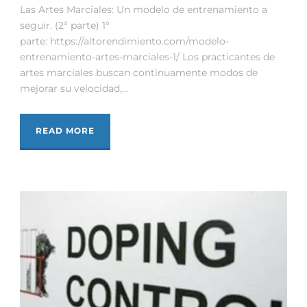
Las Artes Marciales: Un modelo de entrenamiento a
seguir. (2ª parte) 1ª
parte: https://altorendimiento.com/modelo-
entrenamiento-artes-marciales-1/ Los practicantes de
artes marciales buscan continuamente modos de
mejorar su velocidad,...
READ MORE