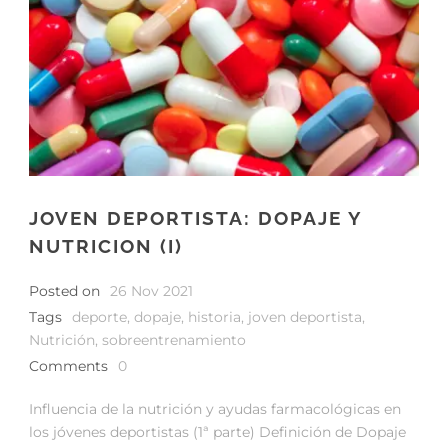
JOVEN DEPORTISTA: DOPAJE Y
NUTRICION (I)
Posted on
26 Nov 2021
Tags
deporte
,
dopaje
,
historia
,
joven deportista
,
Nutrición
,
sobreentrenamiento
Comments
0
Influencia de la nutrición y ayudas farmacológicas en
los jóvenes deportistas (1ª parte) Definición de Dopaje