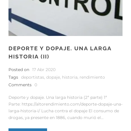
DEPORTE Y DOPAJE. UNA LARGA
HISTORIA (II)
Posted on
17 Abr 2020
Tags
deportistas
,
dopaje
,
historia
,
rendimiento
Comments
0
Deporte y dopaje. Una larga historia (2ª parte) 1ª
Parte: https://altorendimiento.com/deporte-dopaje-una-
larga-historia-i/ Lucha contra el dopaje El consumo de
drogas, ya presente en 1886, cuando murió el...