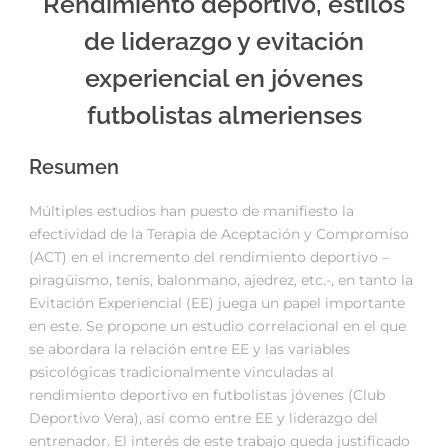
Rendimiento deportivo, estilos
de liderazgo y evitación
experiencial en jóvenes
futbolistas almerienses
Resumen
Múltiples estudios han puesto de manifiesto la
efectividad de la Terapia de Aceptación y Compromiso
(ACT) en el incremento del rendimiento deportivo –
piragüismo, tenis, balonmano, ajedrez, etc.-, en tanto la
Evitación Experiencial (EE) juega un papel importante
en este. Se propone un estudio correlacional en el que
se abordara la relación entre EE y las variables
psicológicas tradicionalmente vinculadas al
rendimiento deportivo en futbolistas jóvenes (Club
Deportivo Vera), así como entre EE y liderazgo del
entrenador. El interés de este trabajo queda justificado