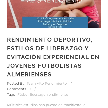
RENDIMIENTO DEPORTIVO,
ESTILOS DE LIDERAZGO Y
EVITACIÓN EXPERIENCIAL EN
JÓVENES FUTBOLISTAS
ALMERIENSES
Posted By
Team Alto Rendimiento
/
Comments
0
/
Tags
Fútbol
,
liderazgo
,
rendimiento
Múltiples estudios han puesto de manifiesto la