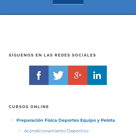
E
E
F
L
I
F
X
)
)
*
*
SÍGUENOS EN LAS REDES SOCIALES
CURSOS ONLINE
Preparación Física Deportes Equipo y Pelota
Acondicionamiento Deportivo