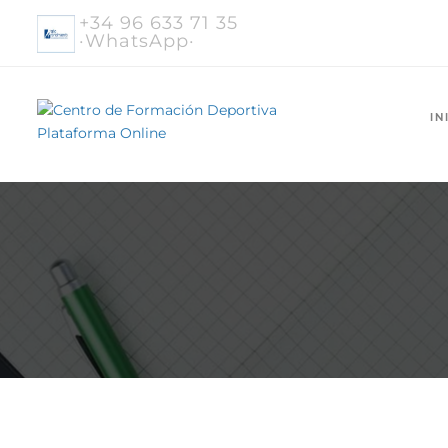
+34 96 633 71 35
·WhatsApp·
IN