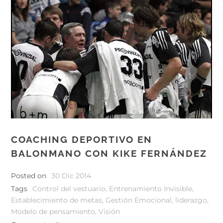
COACHING DEPORTIVO EN
BALONMANO CON KIKE FERNÁNDEZ
Posted on
30 Dic 2014
Tags
Control del vestuario
,
Entrenamiento Invisible
,
Establecimiento de metas
,
Gestión Emocional
,
liderazgo
,
Modelo de pensamiento
,
Visión