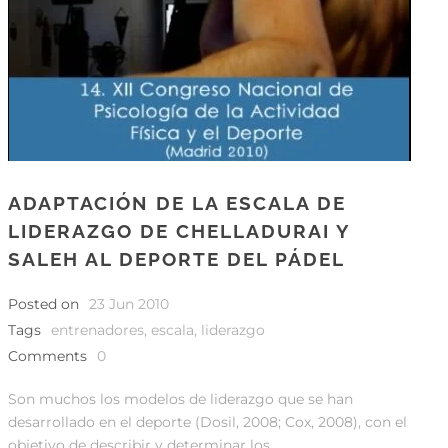
ADAPTACIÓN DE LA ESCALA DE
LIDERAZGO DE CHELLADURAI Y
SALEH AL DEPORTE DEL PÁDEL
Posted on
23 Jun 2010
Tags
entrenadores
,
escala
,
liderazgo
Comments
0
Son muchos los modelos de liderazgo que se han
desarrollado en el deporte (Dosil, 2008; Cox, 2008), con el
objetivo de describir y determinar los...