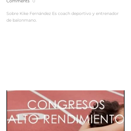
Comments
0
Sobre Kike Fernández Es coach deportivo y entrenador
de balonmano.