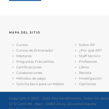
MAPA DEL SITIO
Cursos
Sobre AR
Cursos de Entrenador
¿Por qué AR?
Másteres
Staff técnico
Preguntas Frecuentes
Profesores
Certificaciones
Libros
Colaboraciones
Revista
Métodos de pago
Investigación
Solicita beca para un Máster
Opiniones
Copyright © 2002 - 2023 Alto Rendimiento. Todos los dere
C/ El Cami 83 - Bajo · 03801 Alcoy (Alicante) España