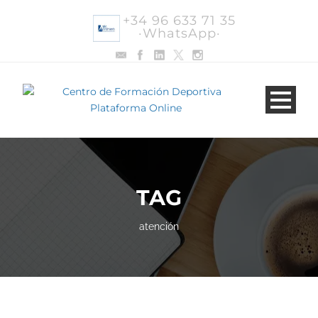
+34 96 633 71 35
·WhatsApp·
TAG
atención