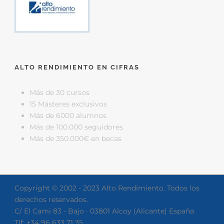
ALTO RENDIMIENTO EN CIFRAS
Más de 30 cursos
15 Másteres exclusivos
Más de 6000 alumnos
Más de 100.000 seguidores
Más de 350.000€ en becas
Copyright © 2002 - 2023 Alto Rendimiento. Todos los
derechos reservados.
C/ El Cami 83 - Bajo · 03801 Alcoy (Alicante) España
Tlf: +34 96 633 71 35