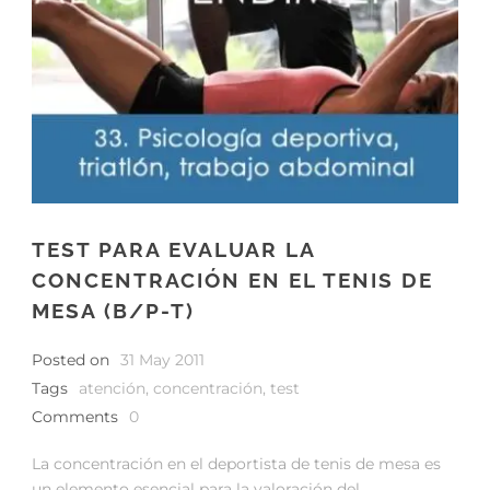
TEST PARA EVALUAR LA
CONCENTRACIÓN EN EL TENIS DE
MESA (B/P-T)
Posted on
31 May 2011
Tags
atención
,
concentración
,
test
Comments
0
La concentración en el deportista de tenis de mesa es
un elemento esencial para la valoración del