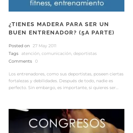
¿TIENES MADERA PARA SER UN
BUEN ENTRENADOR? (5A PARTE)
Posted on
27 May 2011
Tags
atención
,
comunicación
,
deportistas
Comments
0
Los entrenadores, como sus deportistas, poseen ciertas
fortalezas y debilidades. Después de todo, nadie es
perfecto. Sin embargo, es importante, si quieres ser…