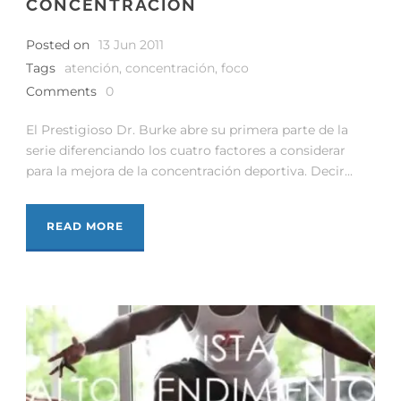
CONCENTRACIÓN
Posted on
13 Jun 2011
Tags
atención
,
concentración
,
foco
Comments
0
El Prestigioso Dr. Burke abre su primera parte de la
serie diferenciando los cuatro factores a considerar
para la mejora de la concentración deportiva. Decir...
READ MORE