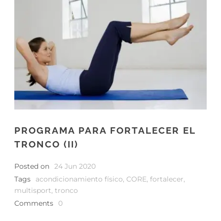
PROGRAMA PARA FORTALECER EL
TRONCO (II)
Posted on
24 Jun 2020
Tags
acondicionamiento físico
,
CORE
,
fortalecer
,
multisport
,
tronco
Comments
0