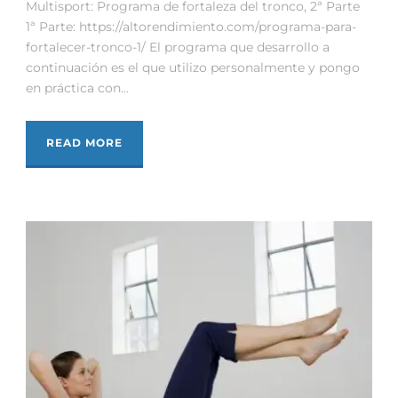
Multisport: Programa de fortaleza del tronco, 2ª Parte
1ª Parte: https://altorendimiento.com/programa-para-
fortalecer-tronco-1/ El programa que desarrollo a
continuación es el que utilizo personalmente y pongo
en práctica con...
READ MORE