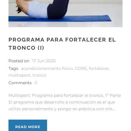
PROGRAMA PARA FORTALECER EL
TRONCO (I)
Posted on
17 Jun 2020
Tags
acondicionamiento físico
,
CORE
,
fortalecer
,
multisport
,
tronco
Comments
0
Multisport: Programa para fortalecer el tronco, 1ª Parte
El programa que desarrollo a continuación es el que
utilizo personalmente y pongo en práctica con mis...
READ MORE