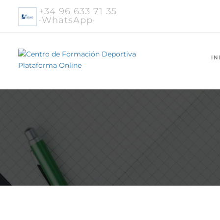
+34 96 633 71 35
·WhatsApp·
IN