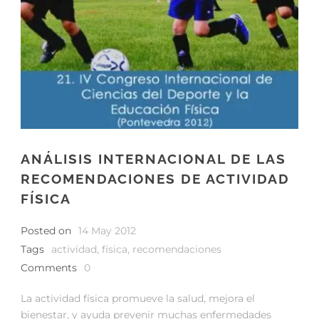
ANÁLISIS INTERNACIONAL DE LAS
RECOMENDACIONES DE ACTIVIDAD
FÍSICA
Posted on
14 May 2012
Tags
actividad
,
física
,
recomendaciones
Comments
0
La actividad física promueve la salud, mejora el
bienestar, y ayuda prevenir muchas enfermedades