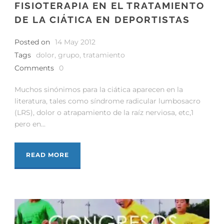
FISIOTERAPIA EN EL TRATAMIENTO
DE LA CIÁTICA EN DEPORTISTAS
Posted on
14 May 2012
Tags
dolor
,
grupo
,
tratamiento
Comments
0
Muchos sinónimos para la ciática aparecen en la
literatura, tales como síndrome radicular lumbosacro
(LRS), dolor o atrapamiento de la raíz nerviosa, etc,1
pero en...
READ MORE