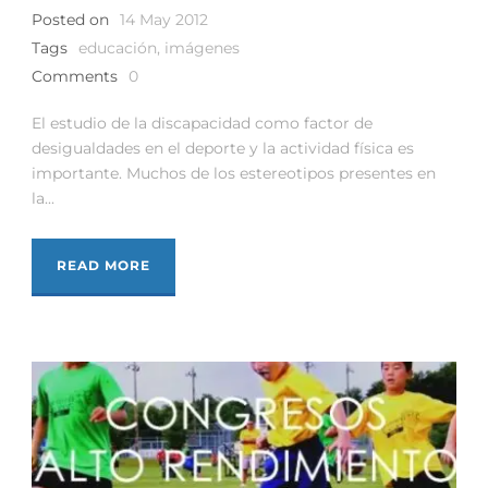
Posted on
14 May 2012
Tags
educación
,
imágenes
Comments
0
El estudio de la discapacidad como factor de
desigualdades en el deporte y la actividad física es
importante. Muchos de los estereotipos presentes en
la...
READ MORE