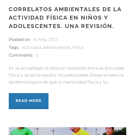
CORRELATOS AMBIENTALES DE LA
ACTIVIDAD FÍSICA EN NIÑOS Y
ADOLESCENTES. UNA REVISIÓN.
Posted on
14 May 2012
Tags
actividad
,
adolescentes
,
física
Comments
0
En la actualidad, la relación existente entre la actividad
física y la salud resulta incuestionable. Existe evidencia
epidemiológica de que la inactividad física y la...
READ MORE