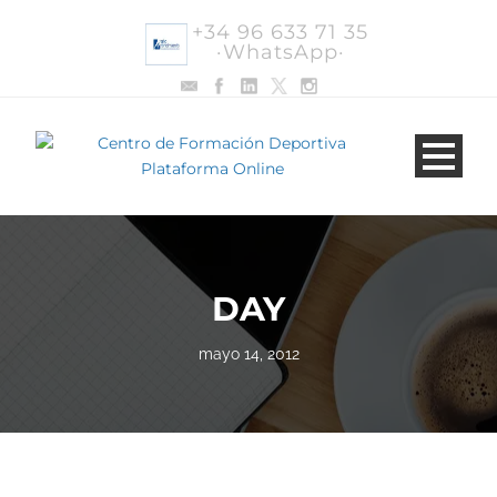
+34 96 633 71 35
·WhatsApp·
DAY
mayo 14, 2012