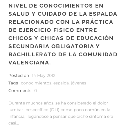
NIVEL DE CONOCIMIENTOS EN
SALUD Y CUIDADO DE LA ESPALDA
RELACIONADO CON LA PRÁCTICA
DE EJERCICIO FÍSICO ENTRE
CHICOS Y CHICAS DE EDUCACIÓN
SECUNDARIA OBLIGATORIA Y
BACHILLERATO DE LA COMUNIDAD
VALENCIANA.
Posted on
14 May 2012
Tags
conocimientos
,
espalda
,
jóvenes
Comments
0
Durante muchos años, se ha considerado el dolor
lumbar inespecífico (DLI) como poco común en la
infancia, llegándose a pensar que dicho síntoma era
casi...