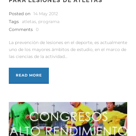
PARA LESIONES DE ATLETAS
Posted on
14 May 2012
Tags
atletas
,
programa
Comments
0
La prevención de lesiones en el deporte, es actualmente
uno de los mayores ámbitos de estudio, en el marco de
las ciencias de la actividad...
READ MORE