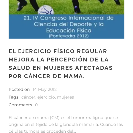
EL EJERCICIO FÍSICO REGULAR
MEJORA LA PERCEPCIÓN DE LA
SALUD EN MUJERES AFECTADAS
POR CÁNCER DE MAMA.
Posted on
14 May 2012
Tags
cáncer
,
ejercicio
,
mujeres
Comments
0
El cáncer de mama (CM) es el tumor maligno que se
origina en el tejido de la glándula mamaria. Cuando las
células tumorales proceden del...