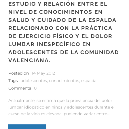
ESTUDIO Y RELACIÓN ENTRE EL
NIVEL DE CONOCIMIENTOS EN
SALUD Y CUIDADO DE LA ESPALDA
RELACIONADO CON LA PRÁCTICA
DE EJERCICIO FÍSICO Y EL DOLOR
LUMBAR INESPECÍFICO EN
ADOLESCENTES DE LA COMUNIDAD
VALENCIANA.
Posted on
14 May 2012
Tags
adolescentes
,
conocimientos
,
espalda
Comments
0
Actualmente, se estima que la prevalencia del dolor
lumbar idiopático en niños y adolescentes durante el
curso de la vida es elevada, pudiendo variar entre...