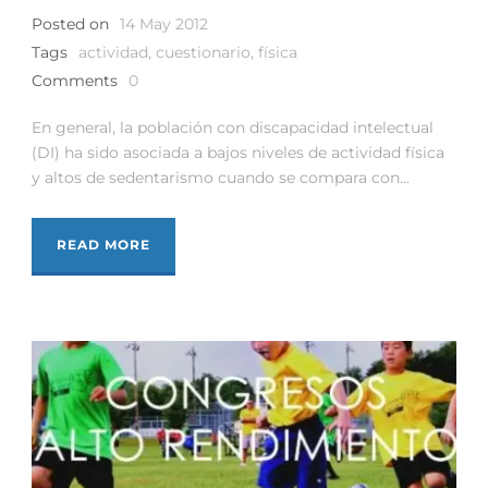
Posted on
14 May 2012
Tags
actividad
,
cuestionario
,
física
Comments
0
En general, la población con discapacidad intelectual
(DI) ha sido asociada a bajos niveles de actividad física
y altos de sedentarismo cuando se compara con...
READ MORE