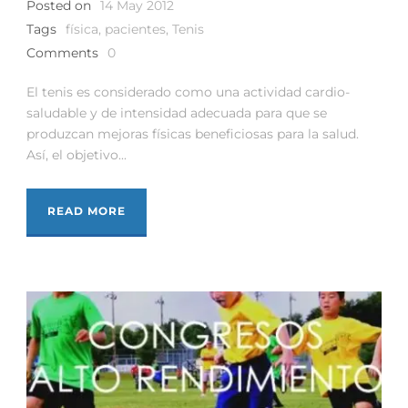
Posted on
14 May 2012
Tags
física
,
pacientes
,
Tenis
Comments
0
El tenis es considerado como una actividad cardio-
saludable y de intensidad adecuada para que se
produzcan mejoras físicas beneficiosas para la salud.
Así, el objetivo...
READ MORE