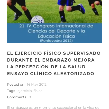
EL EJERCICIO FÍSICO SUPERVISADO
DURANTE EL EMBARAZO MEJORA
LA PERCEPCIÓN DE LA SALUD.
ENSAYO CLÍNICO ALEATORIZADO
Posted on
14 May 2012
Tags
ejercicio
,
físico
Comments
0
El embarazo es un momento excepcional en la vida de