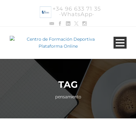
+34 96 633 71 35
·WhatsApp·
TAG
pensamiento