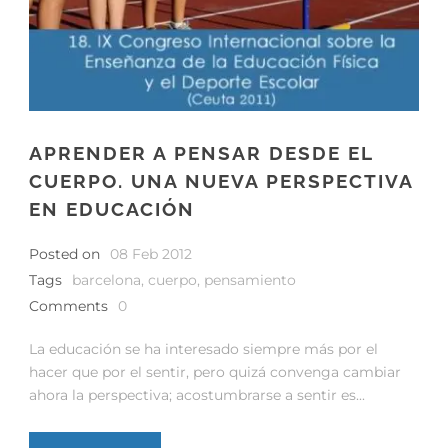
APRENDER A PENSAR DESDE EL
CUERPO. UNA NUEVA PERSPECTIVA
EN EDUCACIÓN
Posted on
08 Feb 2012
Tags
barcelona
,
cuerpo
,
pensamiento
Comments
0
La educación se ha interesado siempre más por el
hacer que por el sentir, pero quizá convenga cambiar
ahora la perspectiva; acostumbrarse a sentir es...