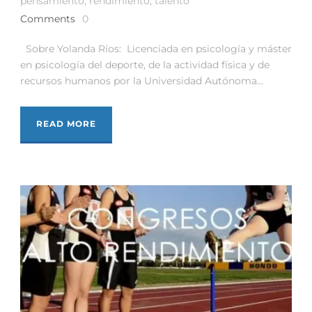
pensamiento
,
rendimiento
,
talento
Comments
0
Sobre Yolanda Ríos: Licenciada en psicología y máster
en psicología del deporte, de la actividad física y de
recursos humanos por la Universidad Autónoma...
READ MORE