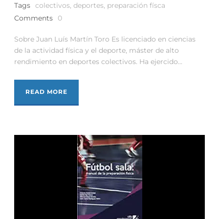
Tags
colectivos
,
deportes
,
preparación físca
Comments
0
Sobre Juan Luís Martín Toro Es licenciado en ciencias
de la actividad física y el deporte, máster de alto
rendimiento en deportes colectivos. Ha ejercido...
READ MORE