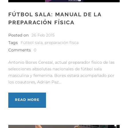
FÚTBOL SALA: MANUAL DE LA
PREPARACIÓN FÍSICA
Posted on
26 Feb 2015
Tags
Fútbol sala
,
preparación físca
Comments
0
Antonio Bores Cerezal, actual preparador físico de las
selecciones absolutas nacionales de fútbol sala
masculina y femenina. Bores estará acompañado por
los coautores, Adrián Paz...
READ MORE