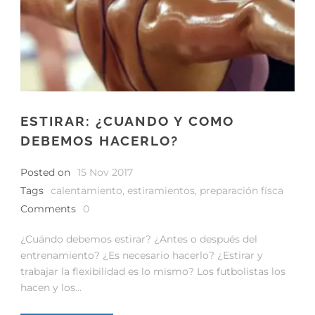
ESTIRAR: ¿CUANDO Y COMO
DEBEMOS HACERLO?
Posted on
15 Nov 2017
Tags
calentamiento
,
estiramientos
,
preparación físca
Comments
0
¿Cuándo debemos estirar? ¿Antes o después del
entrenamiento? ¿Es necesario hacerlo? ¿Estirar y
trabajar la flexibilidad es lo mismo? Los futbolistas los
hacen y los...