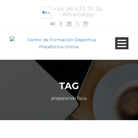
+34 96 633 71 35
·WhatsApp·
TAG
preparación físca