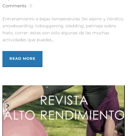
Comments
0
Entrenamiento a bajas temperaturas Ski alpino y nórdico,
snowboarding, tobogganing, sledding, patinaje sobre
hielo, correr: estas son sólo algunas de las muchas
actividades que puedes...
READ MORE