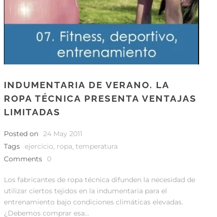
INDUMENTARIA DE VERANO. LA
ROPA TÉCNICA PRESENTA VENTAJAS
LIMITADAS
Posted on
24 May 2011
Tags
ejercicio
,
ropa
,
temperatura
Comments
0
Los fabricantes de ropa técnica difunden la necesidad de
utilizar ciertos tejidos en la indumentaria para el
entrenamiento bajo condiciones climáticas elevadas.
¿Debemos comprar esa...