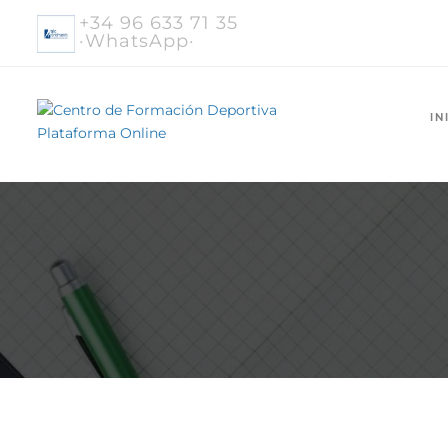
+34 96 633 71 35
·WhatsApp·
IN