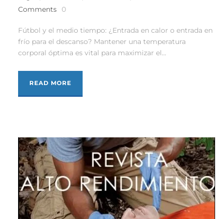
Comments
0
Fútbol y el medio tiempo: ¿Entrada en calor o entrada en
frío para el descanso? Mantener una temperatura
corporal óptima es vital para maximizar el...
READ MORE