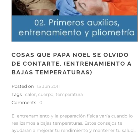
COSAS QUE PAPA NOEL SE OLVIDO
DE CONTARTE. (ENTRENAMIENTO A
BAJAS TEMPERATURAS)
Posted on
13 Jun 2011
Tags
calor
,
cuerpo
,
temperatura
Comments
0
El entrenamiento y la preparación física varía cuando lo
realizamos a bajas temperaturas. Estos consejos te
ayudarán a mejorar tu rendimiento y mantener tu salud...