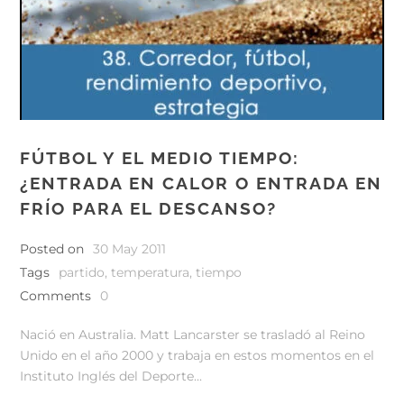
FÚTBOL Y EL MEDIO TIEMPO:
¿ENTRADA EN CALOR O ENTRADA EN
FRÍO PARA EL DESCANSO?
Posted on
30 May 2011
Tags
partido
,
temperatura
,
tiempo
Comments
0
Nació en Australia. Matt Lancarster se trasladó al Reino
Unido en el año 2000 y trabaja en estos momentos en el
Instituto Inglés del Deporte...