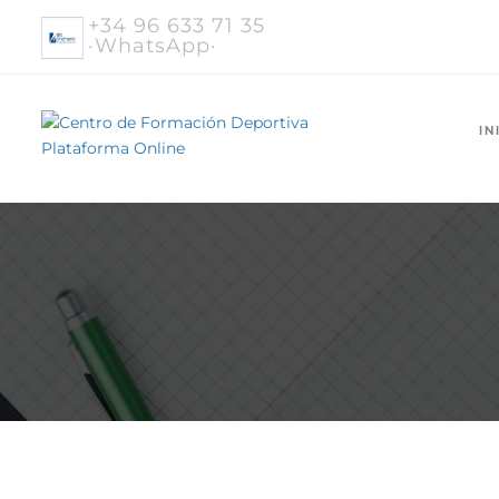
+34 96 633 71 35
·WhatsApp·
IN