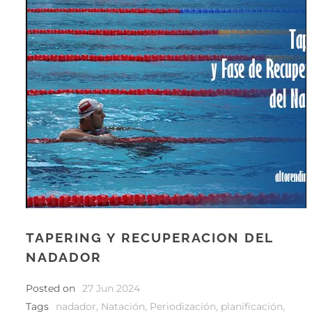
TAPERING Y RECUPERACION DEL
NADADOR
Posted on
27 Jun 2024
Tags
nadador
,
Natación
,
Periodización
,
planificación
,