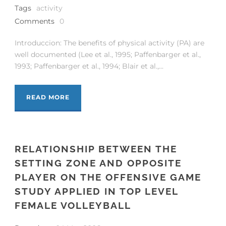
Tags
activity
Comments
0
Introduccion: The benefits of physical activity (PA) are
well documented (Lee et al., 1995; Paffenbarger et al.,
1993; Paffenbarger et al., 1994; Blair et al.,...
READ MORE
RELATIONSHIP BETWEEN THE
SETTING ZONE AND OPPOSITE
PLAYER ON THE OFFENSIVE GAME
STUDY APPLIED IN TOP LEVEL
FEMALE VOLLEYBALL