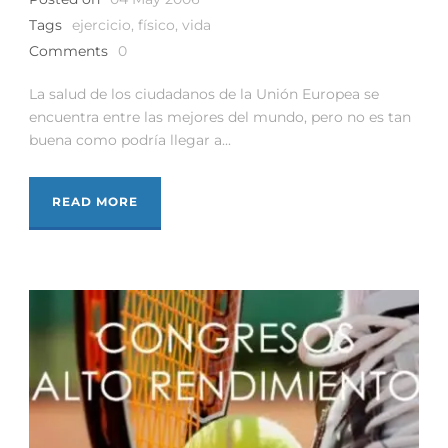
Tags
ejercicio
,
físico
,
vida
Comments
0
La salud de los ciudadanos de la Unión Europea se
encuentra entre las mejores del mundo, pero no es tan
buena como podría llegar a...
READ MORE