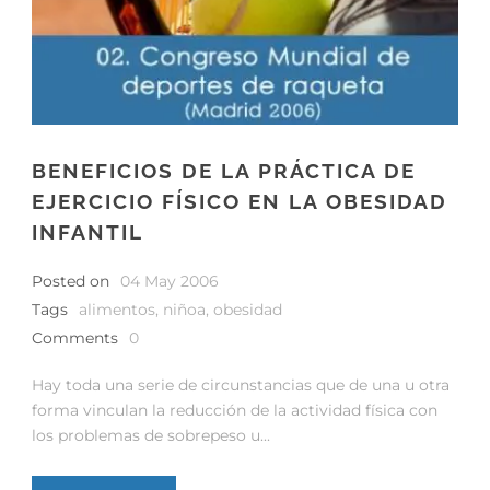
BENEFICIOS DE LA PRÁCTICA DE
EJERCICIO FÍSICO EN LA OBESIDAD
INFANTIL
Posted on
04 May 2006
Tags
alimentos
,
niñoa
,
obesidad
Comments
0
Hay toda una serie de circunstancias que de una u otra
forma vinculan la reducción de la actividad física con
los problemas de sobrepeso u...