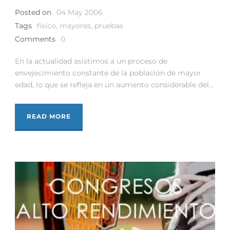
Posted on
04 May 2006
Tags
físico
,
mayores
,
pruebas
Comments
0
En la actualidad asistimos a un proceso de
envejecimiento constante de la población de mayor
edad, lo que se refleja en un aumento considerable del...
READ MORE