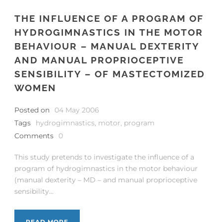
THE INFLUENCE OF A PROGRAM OF
HYDROGIMNASTICS IN THE MOTOR
BEHAVIOUR – MANUAL DEXTERITY
AND MANUAL PROPRIOCEPTIVE
SENSIBILITY – OF MASTECTOMIZED
WOMEN
Posted on
04 May 2006
Tags
hydrogimnastics
,
motor
,
program
Comments
0
This study pretends to investigate the influence of a
program of hydrogimnastics in the motor behaviour
(manual dexterity – MD – and manual proprioceptive
sensibility...
READ MORE