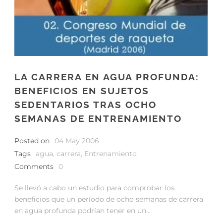
LA CARRERA EN AGUA PROFUNDA:
BENEFICIOS EN SUJETOS
SEDENTARIOS TRAS OCHO
SEMANAS DE ENTRENAMIENTO
Posted on
04 May 2006
Tags
agua
,
carrera
,
Entrenamiento
Comments
0
Se llevó a cabo un estudio para comprobar los
beneficios que un período de ocho semanas de carrera
en agua profunda podrían tener en un...