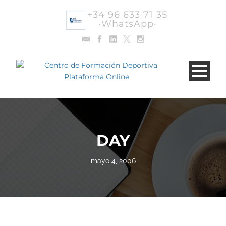
+34 96 633 71 35
·WhatsApp·
DAY
mayo 4, 2006