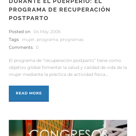
DURANTE EL PUERPERIO: EL
PROGRAMA DE RECUPERACIÓN
POSTPARTO
Posted on
04 May 2006
Tags
mujer
,
programa
,
programas
Comments
0
El programa de “recuperación postparto” tiene como
objetivo global fomentar la salud y calidad de vida de la
mujer mediante la práctica de actividad física...
READ MORE