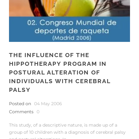
THE INFLUENCE OF THE
HIPPOTHERAPY PROGRAM IN
POSTURAL ALTERATION OF
INDIVIDUALS WITH CEREBRAL
PALSY
Posted on
04 May 2006
Comments
0
This study, of a descriptive nature, is made up of a
group of 10 children with a diagnosis of cerebral palsy