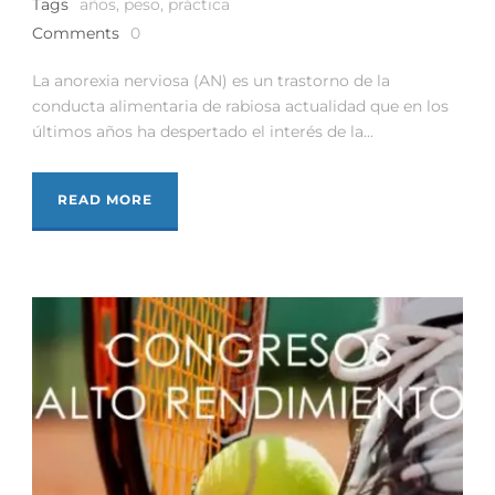
Tags
años
,
peso
,
práctica
Comments
0
La anorexia nerviosa (AN) es un trastorno de la
conducta alimentaria de rabiosa actualidad que en los
últimos años ha despertado el interés de la...
READ MORE