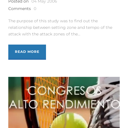
Posted on
04 May 2006
Comments
0
The purpose of this study was to find out the
relationship between setting zone and tempo of the
attack with the attack zones of the...
READ MORE