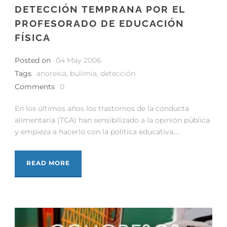
DETECCIÓN TEMPRANA POR EL
PROFESORADO DE EDUCACIÓN
FÍSICA
Posted on
04 May 2006
Tags
anorexia
,
bulimia
,
detección
Comments
0
En los últimos años los trastornos de la conducta
alimentaria (TCA) han sensibilizado a la opinión pública
y empieza a hacerlo con la política educativa....
READ MORE