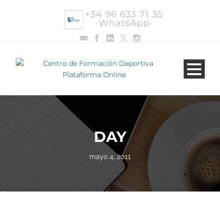
+34 96 633 71 35
·WhatsApp·
DAY
mayo 4, 2011