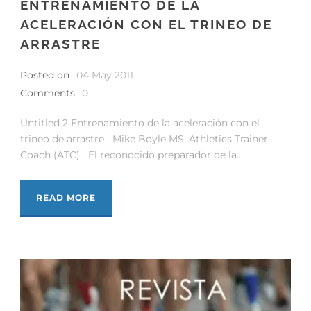
ENTRENAMIENTO DE LA
ACELERACIÓN CON EL TRINEO DE
ARRASTRE
Posted on
04 May 2011
Comments
0
Untitled 2 Entrenamiento de la aceleración con el
trineo de arrastre Mike Boyle MS, Athletics Trainer
Coach (ATC) El reconocido preparador de la...
READ MORE