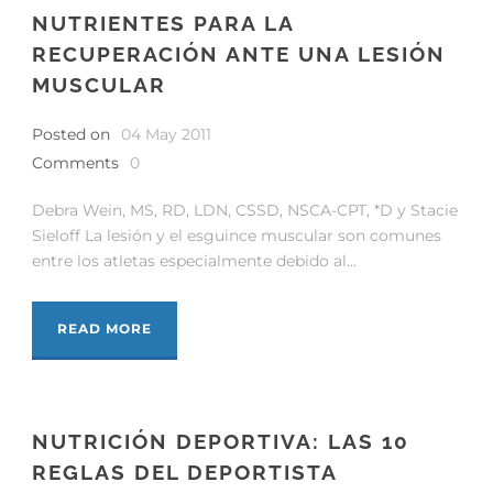
NUTRIENTES PARA LA
RECUPERACIÓN ANTE UNA LESIÓN
MUSCULAR
Posted on
04 May 2011
Comments
0
Debra Wein, MS, RD, LDN, CSSD, NSCA-CPT, *D y Stacie
Sieloff La lesión y el esguince muscular son comunes
entre los atletas especialmente debido al...
READ MORE
NUTRICIÓN DEPORTIVA: LAS 10
REGLAS DEL DEPORTISTA