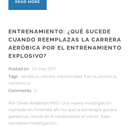
READ MORE
ENTRENAMIENTO: ¿QUÉ SUCEDE
CUANDO REEMPLAZAS LA CARRERA
AERÓBICA POR EL ENTRENAMIENTO
EXPLOSIVO?
Posted on
04 May 2011
Tags
aeróbico
,
carrera
,
explosividad
,
fuerza
,
potencia
,
resistencia
Comments
0
Por Owen Anderson PhD. Una nueva investigación
realizada en Finlandia afirma que la estrategia genera
ganancias únicas en el rendimiento al correr. Esta
novedosa investigación...