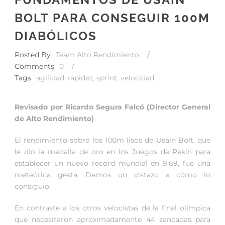
BOLT PARA CONSEGUIR 100M
DIABÓLICOS
Posted By
Team Alto Rendimiento
/
Comments
0
/
Tags
agilidad
,
rapidez
,
sprint
,
velocidad
Revisado por Ricardo Segura Falcó (Director General
de Alto Rendimiento)
El rendimiento sobre los 100m lisos de Usain Bolt, que
le dio la medalla de oro en los Juegos de Pekín para
establecer un nuevo record mundial en 9.69, fue una
meteórica gesta. Demos un vistazo a cómo lo
consiguió.
En contraste a los otros velocistas de la final olímpica
que necesitaron aproximadamente 44 zancadas para