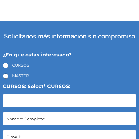
Solicítanos más información sin compromiso
¿En que estas interesado?
CURSOS
MASTER
CURSOS: Select* CURSOS:
N
o
m
b
E
r
-