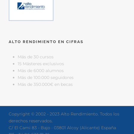
ALTO RENDIMIENTO EN CIFRAS
Más de 30 cursos
15 Másteres exclusivos
Más de 6000 alumnos
Más de 100.000 seguidores
Más de 350.000€ en becas
Copyright © 2002 - 2023 Alto Rendimiento. Todos los
derechos reservados.
C/ El Cami 83 - Bajo · 03801 Alcoy (Alicante) España