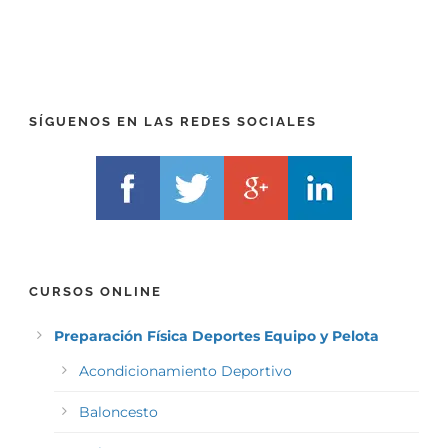
R
T
E
E
F
L
I
F
X
)
)
*
SÍGUENOS EN LAS REDES SOCIALES
*
CURSOS ONLINE
Preparación Física Deportes Equipo y Pelota
Acondicionamiento Deportivo
Baloncesto