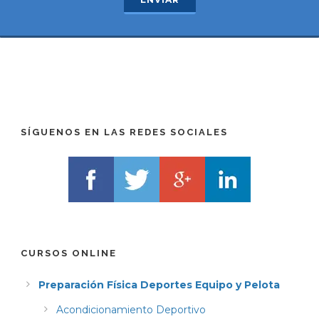
R
T
E
E
F
L
I
F
X
)
)
*
*
SÍGUENOS EN LAS REDES SOCIALES
CURSOS ONLINE
Preparación Física Deportes Equipo y Pelota
Acondicionamiento Deportivo